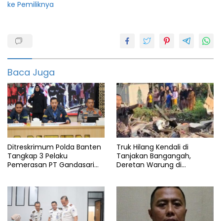
ke Pemiliknya
Curat
Polisi
Polres
Baca Juga
Pandeglang
Reskrim
Ditreskrimum Polda Banten
Truk Hilang Kendali di
Tangkap 3 Pelaku
Tanjakan Bangangah,
Pemerasan PT Gandasari
Deretan Warung di
Energi, Ancam Duduki Kapal
Pandeglang Rata dengan
Tanah