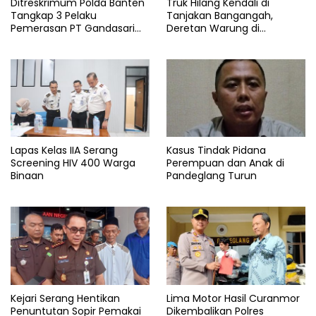
Ditreskrimum Polda Banten
Truk Hilang Kendali di
Tangkap 3 Pelaku
Tanjakan Bangangah,
Pemerasan PT Gandasari
Deretan Warung di
Energi, Ancam Duduki Kapal
Pandeglang Rata dengan
Tanah
Lapas Kelas IIA Serang
Kasus Tindak Pidana
Screening HIV 400 Warga
Perempuan dan Anak di
Binaan
Pandeglang Turun
Kejari Serang Hentikan
Lima Motor Hasil Curanmor
Penuntutan Sopir Pemakai
Dikembalikan Polres