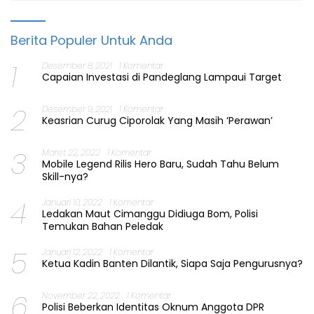
Berita Populer Untuk Anda
1
Desember 8, 2021
1 Komentar
Capaian Investasi di Pandeglang Lampaui Target
2
Desember 9, 2021
1 Komentar
Keasrian Curug Ciporolak Yang Masih ‘Perawan’
3
Maret 22, 2022
1 Komentar
Mobile Legend Rilis Hero Baru, Sudah Tahu Belum
Skill-nya?
4
Januari 10, 2022
1 Komentar
Ledakan Maut Cimanggu Didiuga Bom, Polisi
Temukan Bahan Peledak
5
Januari 12, 2022
1 Komentar
Ketua Kadin Banten Dilantik, Siapa Saja Pengurusnya?
6
November 22, 2022
1 Komentar
Polisi Beberkan Identitas Oknum Anggota DPR