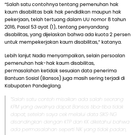
“Salah satu contohnya tentang pemenuhan hak
kaum disabilitas baik hak pendidikan maupun hak
pekerjaan, telah tertuang dalam UU nomor 8 tahun
2016, Pasal 53 ayat (1), tentang penyandang
disabilitas, yang dijelaskan bahwa ada kuota 2 persen
untuk mempekerjakan kaum disabilitas,” katanya.
Lebih lanjut Nadia menyampaikan, selain persoalan
pemenuhan hak-hak kaum disabilitas,
permasalahan ketidak sesuaian data penerima
Bantuan Sosial (Bansos) juga masih sering terjadi di
Kabupaten Pandeglang.
“Salah satu contoh misalkan ada salah seorang
KPM yang awalnya dapat Bansos tiba-tiba tidak
dapat, setelah saya cek melalui data SIKS-NG
disandingkan dengan KTP dan KK diketahui bahwa
ada permasalahan seperti NIK yang tidak padan,