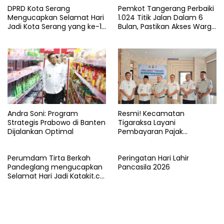
DPRD Kota Serang
Pemkot Tangerang Perbaiki
Mengucapkan Selamat Hari
1.024 Titik Jalan Dalam 6
Jadi Kota Serang yang ke-19
Bulan, Pastikan Akses Warga
Tahun
Aman dan Nyaman
Andra Soni: Program
Resmi! Kecamatan
Strategis Prabowo di Banten
Tigaraksa Layani
Dijalankan Optimal
Pembayaran Pajak
Kendaraan Bermotor di
Kabupaten Tangerang
Perumdam Tirta Berkah
Peringatan Hari Lahir
Pandeglang mengucapkan
Pancasila 2026
Selamat Hari Jadi Katakit.co
yang ke-5 Tahun