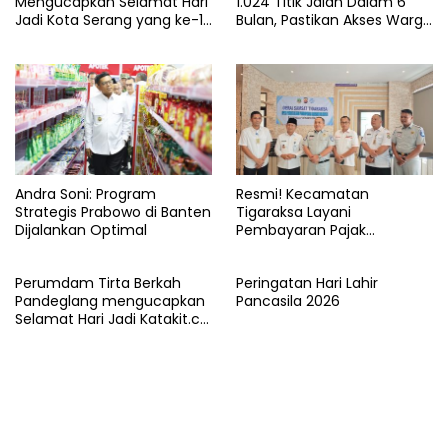
Mengucapkan Selamat Hari
1.024 Titik Jalan Dalam 6
Jadi Kota Serang yang ke-19
Bulan, Pastikan Akses Warga
Tahun
Aman dan Nyaman
Andra Soni: Program
Resmi! Kecamatan
Strategis Prabowo di Banten
Tigaraksa Layani
Dijalankan Optimal
Pembayaran Pajak
Kendaraan Bermotor di
Kabupaten Tangerang
Perumdam Tirta Berkah
Peringatan Hari Lahir
Pandeglang mengucapkan
Pancasila 2026
Selamat Hari Jadi Katakit.co
yang ke-5 Tahun