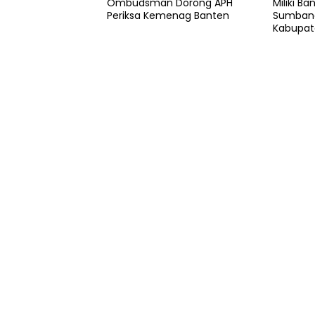
Ombudsman Dorong APH
Miliki B
Periksa Kemenag Banten
Sumbang
Kabupat