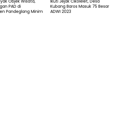
anyak Objek Wisata,
Ikuti Jejak Cikolelet, Desa
an PAD di
Kubang Baros Masuk 75 Besar
en Pandeglang Minim
ADWI 2023