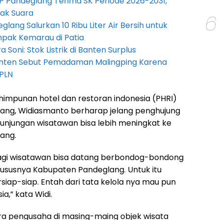
P Pandeglang Terima SK Periode 2026-2031,
ak Suara
6
lang Salurkan 10 Ribu Liter Air Bersih untuk
pak Kemarau di Patia
Soni: Stok Listrik di Banten Surplus
anten Sebut Pemadaman Malingping Karena
PLN
himpunan hotel dan restoran indonesia (PHRI)
ang, Widiasmanto berharap jelang penghujung
kunjungan wisatawan bisa lebih meningkat ke
ang.
lagi wisatawan bisa datang berbondog-bondong
hususnya Kabupaten Pandeglang. Untuk itu
siap-siap. Entah dari tata kelola nya mau pun
,” kata Widi.
ara pengusaha di masing-maing objek wisata