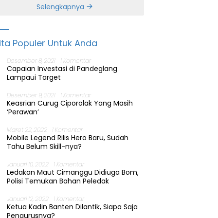
Banten
Selengkapnya
ita Populer Untuk Anda
Desember 8, 2021
1 Komentar
Capaian Investasi di Pandeglang
Lampaui Target
Desember 9, 2021
1 Komentar
Keasrian Curug Ciporolak Yang Masih
‘Perawan’
Maret 22, 2022
1 Komentar
Mobile Legend Rilis Hero Baru, Sudah
Tahu Belum Skill-nya?
Januari 10, 2022
1 Komentar
Ledakan Maut Cimanggu Didiuga Bom,
Polisi Temukan Bahan Peledak
Januari 12, 2022
1 Komentar
Ketua Kadin Banten Dilantik, Siapa Saja
Pengurusnya?