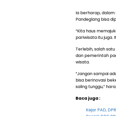
Ia berharap, dalam
Pandeglang bisa di
“Kita haus memaju
pariwisata itu juga.
Terlebih, salah sat
dan pemerintah pad
wisata.
“Jangan sampai ada
bisa berinovasi be
saling tunggu,” har
Baca juga :
Kejar PAD, D