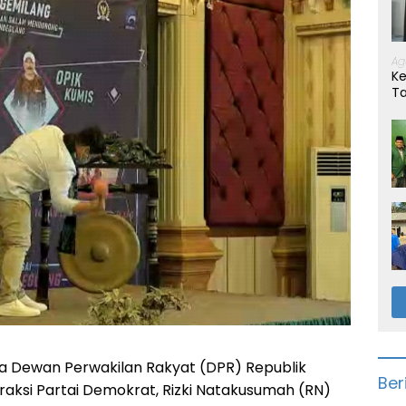
Ag
Ke
T
 Dewan Perwakilan Rakyat (DPR) Republik
Ber
 Fraksi Partai Demokrat, Rizki Natakusumah (RN)