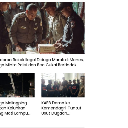
daran Rokok Ilegal Diduga Marak di Menes,
a Minta Polisi dan Bea Cukai Bertindak
ga Malingping
KABB Demo ke
tan Keluhkan
Kemendagri, Tuntut
ng Mati Lampu,
Usut Dugaan
Didesak Segera
Pelanggaran Sumpah
aiki Layanan
Jabatan Gubernur