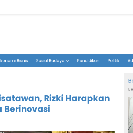
Ekonomi Bisnis
Sosial Budaya
Pendidikan
Politik
Ad
B
Be
satawan, Rizki Harapkan
 Berinovasi