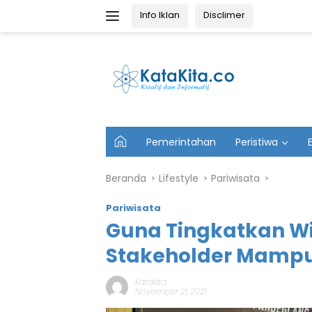
Langsung
Info Iklan
Disclimer
ke
konten
U
Pemerintahan
Peristiwa
t
a
m
Beranda
Lifestyle
Pariwisata
a
Pariwisata
Guna Tingkatkan Wi
Stakeholder Mampu
Katakita
November 21, 2021