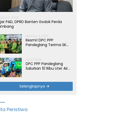
ustus 5, 2026
jar PAD, DPRD Banten Godok Perda
ambang
Agustus 4, 2026
Resmi! DPC PPP
Pandeglang Terima SK
Periode 2026-2031, Target
Dongkrak Suara
Juli 31, 2026
DPC PPP Pandeglang
Salurkan 10 Ribu Liter Air
Bersih untuk Warga
Terdampak Kemarau di
Patia
Selengkapnya
ita Peristiwa