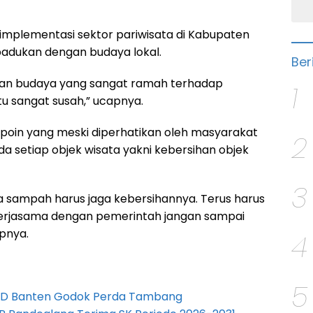
 implementasi sektor pariwisata di Kabupaten
padukan dengan budaya lokal.
Ber
kan budaya yang sangat ramah terhadap
1
 Itu sangat susah,” ucapnya.
u poin yang meski diperhatikan oleh masyarakat
2
a setiap objek wisata yakni kebersihan objek
3
 sampah harus jaga kebersihannya. Terus harus
kerjasama dengan pemerintah jangan sampai
apnya.
4
5
PRD Banten Godok Perda Tambang