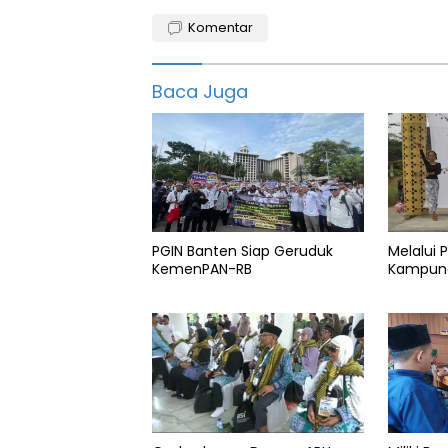
Berita
pandeglang
Komentar
Dpr
Baca Juga
Pandeglang
Pariwisata
PHRI
Ri
Tanjunglesung
PGIN Banten Siap Geruduk
Melalui 
KemenPAN-RB
Kampung