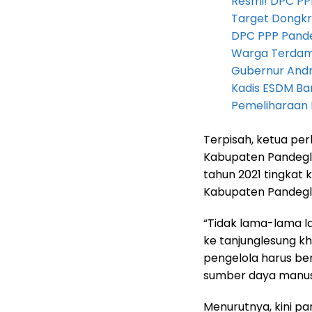
Resmi! DPC PP
Target Dongkr
DPC PPP Pandeg
Warga Terdam
Gubernur Andra 
Kadis ESDM B
Pemeliharaan 
Terpisah, ketua per
Kabupaten Pandegl
tahun 2021 tingkat 
Kabupaten Pandegl
“Tidak lama-lama 
ke tanjunglesung k
pengelola harus ber
sumber daya manusia
Menurutnya, kini p