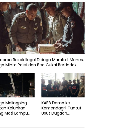
daran Rokok Ilegal Diduga Marak di Menes,
a Minta Polisi dan Bea Cukai Bertindak
ga Malingping
KABB Demo ke
tan Keluhkan
Kemendagri, Tuntut
ng Mati Lampu,
Usut Dugaan
Didesak Segera
Pelanggaran Sumpah
aiki Layanan
Jabatan Gubernur