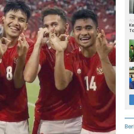
Ag
Ke
T
Ber