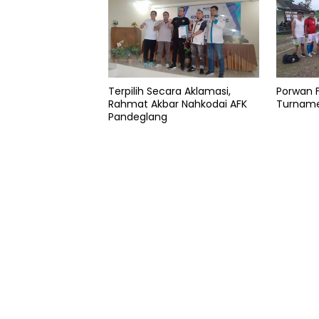
Pelatih
Shin
Tae-
yong
Thailand
Terpilih Secara Aklamasi,
Porwan F
Rahmat Akbar Nahkodai AFK
Turname
Timnas
Pandeglang