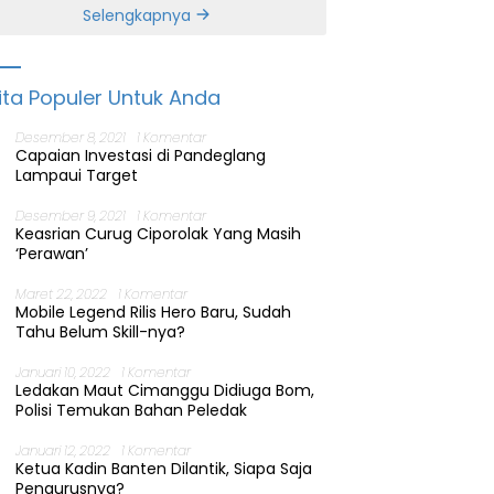
Banten
Selengkapnya
ita Populer Untuk Anda
Desember 8, 2021
1 Komentar
Capaian Investasi di Pandeglang
Lampaui Target
Desember 9, 2021
1 Komentar
Keasrian Curug Ciporolak Yang Masih
‘Perawan’
Maret 22, 2022
1 Komentar
Mobile Legend Rilis Hero Baru, Sudah
Tahu Belum Skill-nya?
Januari 10, 2022
1 Komentar
Ledakan Maut Cimanggu Didiuga Bom,
Polisi Temukan Bahan Peledak
Januari 12, 2022
1 Komentar
Ketua Kadin Banten Dilantik, Siapa Saja
Pengurusnya?