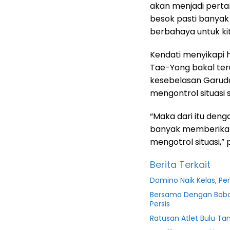
akan menjadi perta
besok pasti banya
berbahaya untuk kit
Kendati menyikapi h
Tae-Yong bakal te
kesebelasan Garuda
mengontrol situasi 
“Maka dari itu deng
banyak memberikan 
mengotrol situasi,”
Berita Terkait
Domino Naik Kelas, Pe
Bersama Dengan Bobot
Persis
Ratusan Atlet Bulu Ta