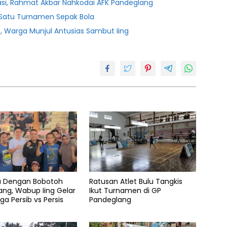
asi, Rahmat Akbar Nahkodai AFK Pandeglang
 Satu Turnamen Sepak Bola
p, Warga Munjul Antusias Sambut Iing
 Dengan Bobotoh
Ratusan Atlet Bulu Tangkis
ng, Wabup Iing Gelar
Ikut Turnamen di GP
ga Persib vs Persis
Pandeglang