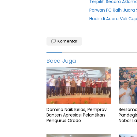
Terpilih Secara Aklam
Porwan FC Raih Juara
Hadir di Acara Voli Cu
2020
Komentar
2021
Aff
Baca Juga
Berita
Bola
featured
Final
Domino Naik Kelas, Pemprov
Bersama
Garuda
Banten Apresiasi Pelantikan
Pandegla
Pengurus Orado
Nobar La
Indonesa
Lapangan