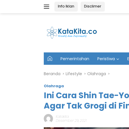
Langsung
Info Iklan
Disclimer
ke
konten
U
Pemerintahan
Peristiwa
t
a
m
Beranda
Lifestyle
Olahraga
a
Olahraga
Ini Cara Shin Tae-Y
Agar Tak Grogi di Fi
Katakita
Desember 29, 2021