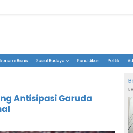
Ekonomi Bisnis
Sosial Budaya
Pendidikan
Politik
Ad
B
Be
ong Antisipasi Garuda
nal