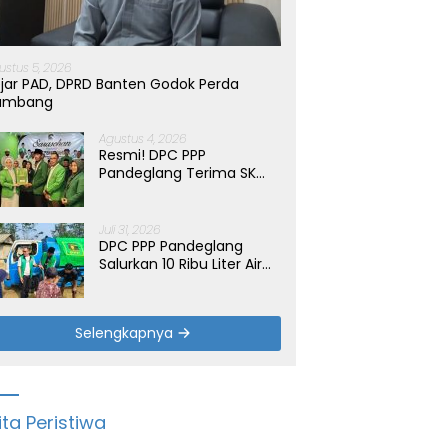
ustus 5, 2026
jar PAD, DPRD Banten Godok Perda
ambang
Agustus 4, 2026
Resmi! DPC PPP
Pandeglang Terima SK
Periode 2026-2031, Target
Dongkrak Suara
Juli 31, 2026
DPC PPP Pandeglang
Salurkan 10 Ribu Liter Air
Bersih untuk Warga
Terdampak Kemarau di
Patia
Selengkapnya
ita Peristiwa