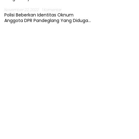
November 22, 2022
1 Komentar
Polisi Beberkan Identitas Oknum
Anggota DPR Pandeglang Yang Diduga
Terjerat Kasus Cabul