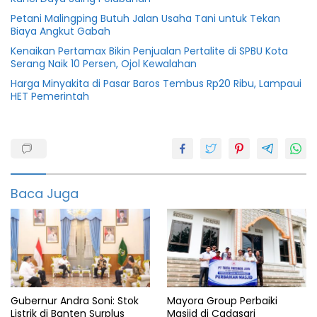
Petani Malingping Butuh Jalan Usaha Tani untuk Tekan
Biaya Angkut Gabah
Kenaikan Pertamax Bikin Penjualan Pertalite di SPBU Kota
Serang Naik 10 Persen, Ojol Kewalahan
Harga Minyakita di Pasar Baros Tembus Rp20 Ribu, Lampaui
HET Pemerintah
3
KG
MyPertamina
Baca Juga
Tabung
gas
Gubernur Andra Soni: Stok
Mayora Group Perbaiki
Listrik di Banten Surplus
Masjid di Cadasari