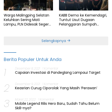
Warga Malingping Selatan
KABB Demo ke Kemendagri,
Keluhkan Sering Mati
Tuntut Usut Dugaan
Lampu, PLN Didesak Segera
Pelanggaran Sumpah
Perbaiki Layanan
Jabatan Gubernur Banten
Selengkapnya
Berita Populer Untuk Anda
1
Desember 8, 2021
1 Komentar
Capaian Investasi di Pandeglang Lampaui Target
2
Desember 9, 2021
1 Komentar
Keasrian Curug Ciporolak Yang Masih ‘Perawan’
3
Maret 22, 2022
1 Komentar
Mobile Legend Rilis Hero Baru, Sudah Tahu Belum
Skill-nya?