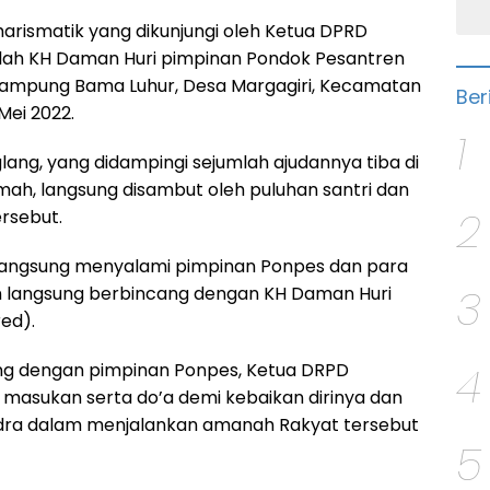
arismatik yang dikunjungi oleh Ketua DPRD
alah KH Daman Huri pimpinan Pondok Pesantren
 Kampung Bama Luhur, Desa Margagiri, Kecamatan
Ber
Mei 2022.
1
ang, yang didampingi sejumlah ajudannya tiba di
mah, langsung disambut oleh puluhan santri dan
2
rsebut.
tu langsung menyalami pimpinan Ponpes dan para
3
n langsung berbincang dengan KH Daman Huri
ed).
4
cang dengan pimpinan Ponpes, Ketua DRPD
masukan serta do’a demi kebaikan dirinya dan
dra dalam menjalankan amanah Rakyat tersebut
5