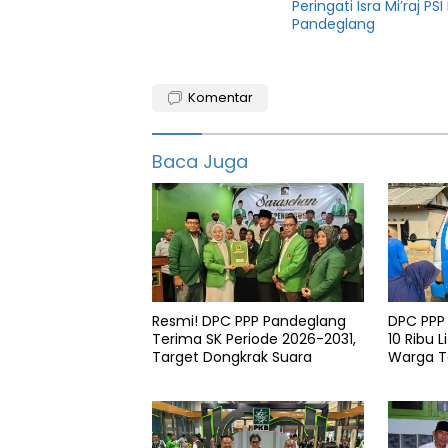
Peringati Isra Mi’raj 
Pandeglang
Banten
Komentar
Berita
Berita
Baca Juga
pandeglang
featured
Pandeglang
Resmi! DPC PPP Pandeglang
DPC PPP
Terima SK Periode 2026-2031,
10 Ribu L
Target Dongkrak Suara
Warga 
di Patia