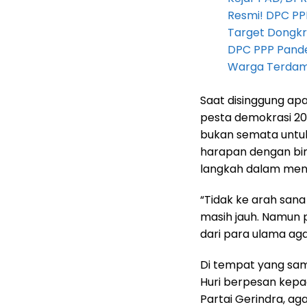
Resmi! DPC PP
Target Dongkr
DPC PPP Pandeg
Warga Terdam
Saat disinggung ap
pesta demokrasi 20
bukan semata untuk
harapan dengan bim
langkah dalam menj
“Tidak ke arah sana 
masih jauh. Namun 
dari para ulama aga
Di tempat yang sam
Huri berpesan kep
Partai Gerindra, a