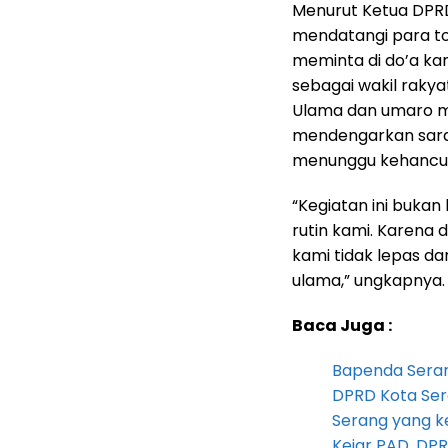
Menurut Ketua DPRD
mendatangi para tok
meminta di do’a ka
sebagai wakil rakyat
Ulama dan umaro me
mendengarkan saran
menunggu kehancu
“Kegiatan ini bukan 
rutin kami. Karena
kami tidak lepas da
ulama,” ungkapnya.
Baca Juga :
Bapenda Seran
DPRD Kota Ser
Serang yang k
Kejar PAD, D