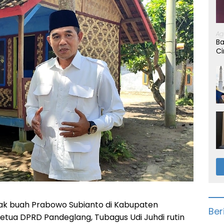
Ag
Ba
Ci
ak buah Prabowo Subianto di Kabupaten
Ber
etua DPRD Pandeglang, Tubagus Udi Juhdi rutin