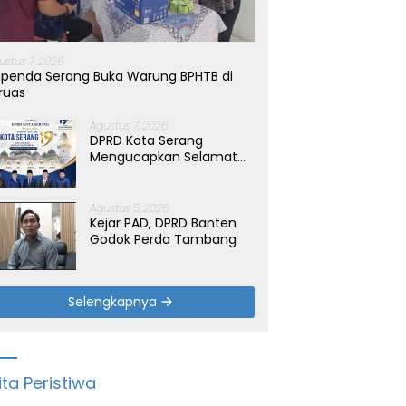
ustus 7, 2026
penda Serang Buka Warung BPHTB di
ruas
Agustus 7, 2026
DPRD Kota Serang
Mengucapkan Selamat
Hari Jadi Kota Serang
yang ke-19 Tahun
Agustus 5, 2026
Kejar PAD, DPRD Banten
Godok Perda Tambang
Selengkapnya
ita Peristiwa