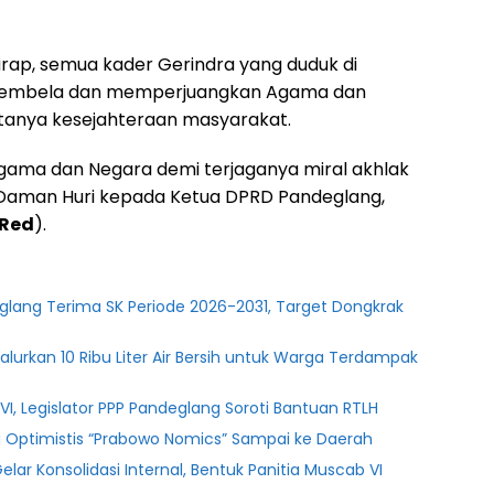
rap, semua kader Gerindra yang duduk di
membela dan memperjuangkan Agama dan
tanya kesejahteraan masyarakat.
gama dan Negara demi terjaganya miral akhlak
 Daman Huri kepada Ketua DPRD Pandeglang,
Red
).
glang Terima SK Periode 2026-2031, Target Dongkrak
lurkan 10 Ribu Liter Air Bersih untuk Warga Terdampak
l VI, Legislator PPP Pandeglang Soroti Bantuan RTLH
ng Optimistis “Prabowo Nomics” Sampai ke Daerah
ar Konsolidasi Internal, Bentuk Panitia Muscab VI