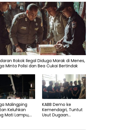
daran Rokok Ilegal Diduga Marak di Menes,
a Minta Polisi dan Bea Cukai Bertindak
ga Malingping
KABB Demo ke
tan Keluhkan
Kemendagri, Tuntut
ng Mati Lampu,
Usut Dugaan
Didesak Segera
Pelanggaran Sumpah
aiki Layanan
Jabatan Gubernur