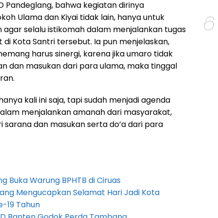
 Pandeglang, bahwa kegiatan dirinya
6
oh Ulama dan Kiyai tidak lain, hanya untuk
n agar selalu istikomah dalam menjalankan tugas
 di Kota Santri tersebut. Ia pun menjelaskan,
mang harus sinergi, karena jika umaro tidak
 dan masukan dari para ulama, maka tinggal
ran.
hanya kali ini saja, tapi sudah menjadi agenda
 dalam menjalankan amanah dari masyarakat,
ri sarana dan masukan serta do’a dari para
g Buka Warung BPHTB di Ciruas
ang Mengucapkan Selamat Hari Jadi Kota
e-19 Tahun
PRD Banten Godok Perda Tambang