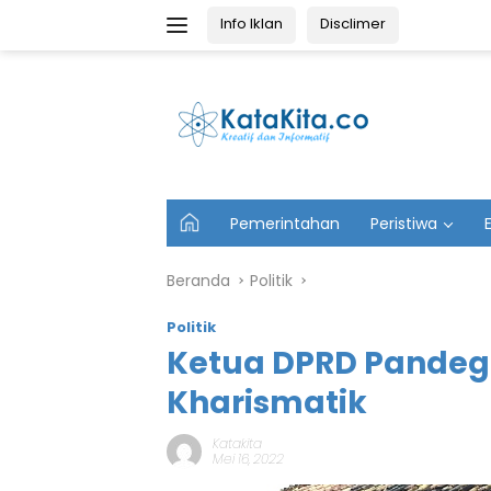
Langsung
Info Iklan
Disclimer
ke
konten
U
Pemerintahan
Peristiwa
t
a
m
Beranda
Politik
a
Politik
Ketua DPRD Pandeg
Kharismatik
Katakita
Mei 16, 2022