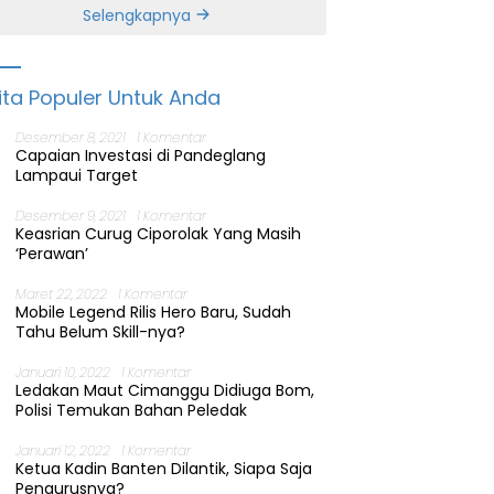
Banten
Selengkapnya
ita Populer Untuk Anda
Desember 8, 2021
1 Komentar
Capaian Investasi di Pandeglang
Lampaui Target
Desember 9, 2021
1 Komentar
Keasrian Curug Ciporolak Yang Masih
‘Perawan’
Maret 22, 2022
1 Komentar
Mobile Legend Rilis Hero Baru, Sudah
Tahu Belum Skill-nya?
Januari 10, 2022
1 Komentar
Ledakan Maut Cimanggu Didiuga Bom,
Polisi Temukan Bahan Peledak
Januari 12, 2022
1 Komentar
Ketua Kadin Banten Dilantik, Siapa Saja
Pengurusnya?