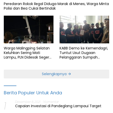
Peredaran Rokok Ilegal Diduga Marak di Menes, Warga Minta
Polisi dan Bea Cukai Bertindak
Warga Malingping Selatan
KABB Demo ke Kemendagri,
Keluhkan Sering Mati
Tuntut Usut Dugaan
Lampu, PLN Didesak Segera
Pelanggaran Sumpah
Perbaiki Layanan
Jabatan Gubernur Banten
Selengkapnya
Berita Populer Untuk Anda
1
Desember 8, 2021
1 Komentar
Capaian Investasi di Pandeglang Lampaui Target