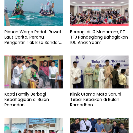
Info
jakarta
Rumah
yatim
Ribuan Warga Padati Ruwat
Berbagi di 10 Muharram, PT
Salam
bonjer
Laut Carita, Perahu
TFJ Pandeglang Bahagiakan
Pengantin Tak Bisa Sandar
100 Anak Yatim
Yatim
Akibat Pendangkalan
Yayasan
Kopti Family Berbagi
Klinik Utama Mata Saruni
Kebahagiaan di Bulan
Tebar Kebaikan di Bulan
Ramadan
Ramadhan