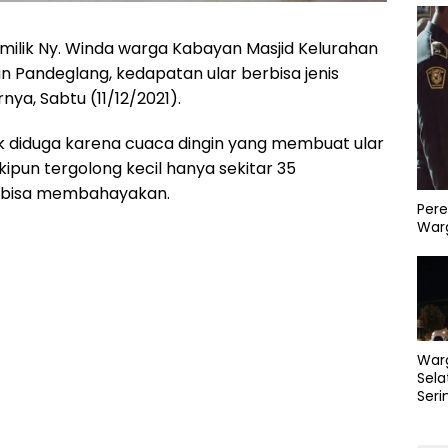
ilik Ny. Winda warga Kabayan Masjid Kelurahan
Pandeglang, kedapatan ular berbisa jenis
nya, Sabtu (11/12/2021).
k diduga karena cuaca dingin yang membuat ular
kipun tergolong kecil hanya sekitar 35
 bisa membahayakan.
Pere
Warg
War
Sela
Seri
PLN 
Perb