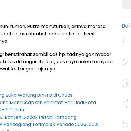
Ber
huni rumah, Putra menuturkan, dirinya merasa
ebahan beristirahat, ada ular kobra kecil
1
nya.
gi beristirahat sambil cas hp, tadinya gak nyadar
2
lintas di tangan itu ular, pas saya noleh ternyata
ewat ke tangan,” ujarnya.
3
g Buka Warung BPHTB di Ciruas
4
ang Mengucapkan Selamat Hari Jadi Kota
e-19 Tahun
PRD Banten Godok Perda Tambang
5
P Pandeglang Terima SK Periode 2026-2031,