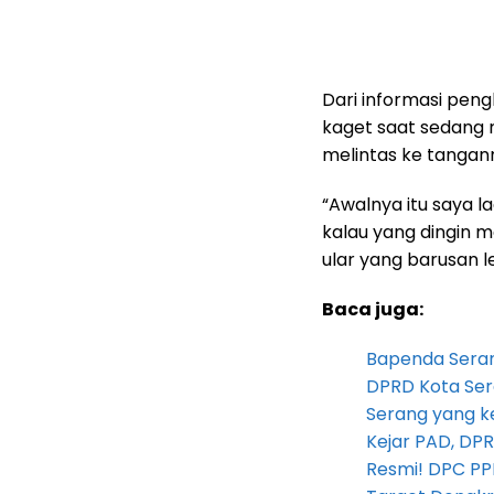
Dari informasi peng
kaget saat sedang r
melintas ke tangan
“Awalnya itu saya la
kalau yang dingin me
ular yang barusan l
Baca juga:
Bapenda Seran
DPRD Kota Ser
Serang yang k
Kejar PAD, D
Resmi! DPC PP