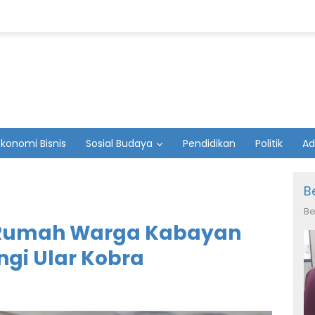
Ekonomi Bisnis
Sosial Budaya
Pendidikan
Politik
Ad
B
Be
 Rumah Warga Kabayan
gi Ular Kobra