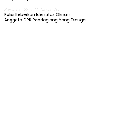
November 22, 2022
1 Komentar
Polisi Beberkan Identitas Oknum
Anggota DPR Pandeglang Yang Diduga
Terjerat Kasus Cabul