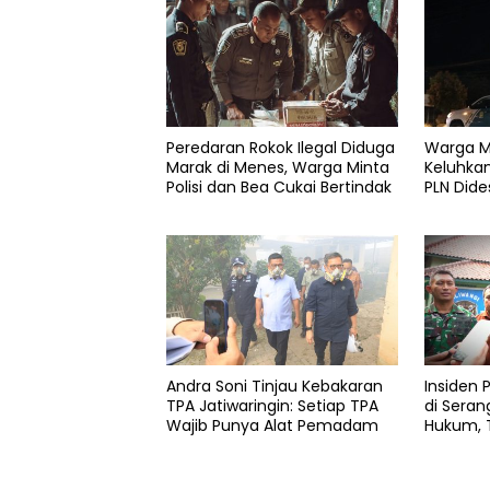
Peredaran Rokok Ilegal Diduga
Warga M
Marak di Menes, Warga Minta
Keluhkan
Polisi dan Bea Cukai Bertindak
PLN Dide
Layanan
Andra Soni Tinjau Kebakaran
Insiden 
TPA Jatiwaringin: Setiap TPA
di Sera
Wajib Punya Alat Pemadam
Hukum, T
Tetap So