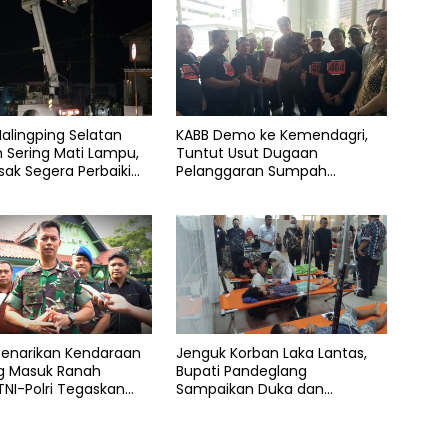
alingping Selatan
KABB Demo ke Kemendagri,
 Sering Mati Lampu,
Tuntut Usut Dugaan
sak Segera Perbaiki
Pelanggaran Sumpah
Jabatan Gubernur Banten
Penarikan Kendaraan
Jenguk Korban Laka Lantas,
ng Masuk Ranah
Bupati Pandeglang
NI-Polri Tegaskan
Sampaikan Duka dan
lid
Tanggung Biaya Pengobatan