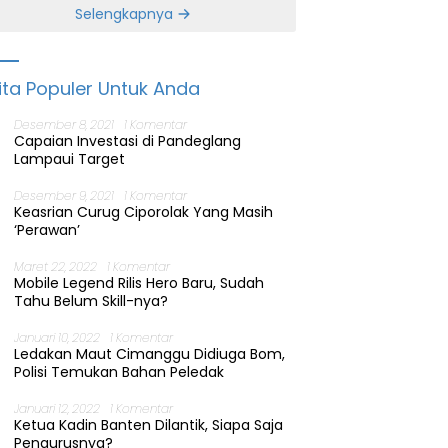
Banten
Selengkapnya
ita Populer Untuk Anda
Desember 8, 2021
1 Komentar
Capaian Investasi di Pandeglang
Lampaui Target
Desember 9, 2021
1 Komentar
Keasrian Curug Ciporolak Yang Masih
‘Perawan’
Maret 22, 2022
1 Komentar
Mobile Legend Rilis Hero Baru, Sudah
Tahu Belum Skill-nya?
Januari 10, 2022
1 Komentar
Ledakan Maut Cimanggu Didiuga Bom,
Polisi Temukan Bahan Peledak
Januari 12, 2022
1 Komentar
Ketua Kadin Banten Dilantik, Siapa Saja
Pengurusnya?