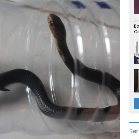
Ag
Ba
Ci
Ber