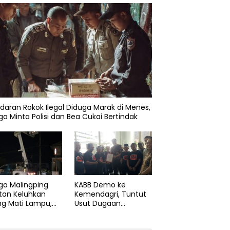
daran Rokok Ilegal Diduga Marak di Menes,
a Minta Polisi dan Bea Cukai Bertindak
ga Malingping
KABB Demo ke
tan Keluhkan
Kemendagri, Tuntut
ng Mati Lampu,
Usut Dugaan
Didesak Segera
Pelanggaran Sumpah
aiki Layanan
Jabatan Gubernur