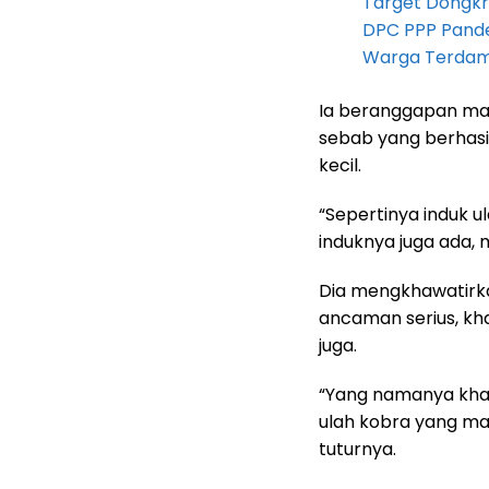
Target Dongkr
DPC PPP Pandeg
Warga Terdam
Ia beranggapan masi
sebab yang berhasi
kecil.
“Sepertinya induk ul
induknya juga ada, 
Dia mengkhawatirka
ancaman serius, kh
juga.
“Yang namanya khaw
ulah kobra yang ma
tuturnya.