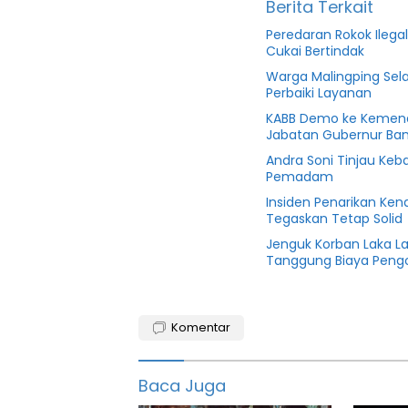
Berita Terkait
Peredaran Rokok Ilega
Cukai Bertindak
Warga Malingping Sela
Perbaiki Layanan
KABB Demo ke Kemend
Jabatan Gubernur Ba
Andra Soni Tinjau Keba
Pemadam
Insiden Penarikan Ken
Tegaskan Tetap Solid
Jenguk Korban Laka L
Tanggung Biaya Peng
featured
Komentar
Ular
kobra
Baca Juga