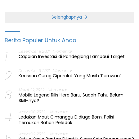
Jabatan Gubernur Banten
Perbaiki Layanan
Selengkapnya
Berita Populer Untuk Anda
1
Desember 8, 2021
1 Komentar
Capaian Investasi di Pandeglang Lampaui Target
2
Desember 9, 2021
1 Komentar
Keasrian Curug Ciporolak Yang Masih ‘Perawan’
3
Maret 22, 2022
1 Komentar
Mobile Legend Rilis Hero Baru, Sudah Tahu Belum
Skill-nya?
4
Januari 10, 2022
1 Komentar
Ledakan Maut Cimanggu Didiuga Bom, Polisi
Temukan Bahan Peledak
Januari 12, 2022
1 Komentar