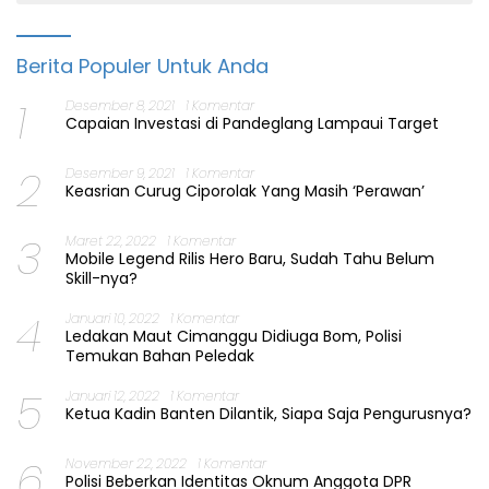
Berita Populer Untuk Anda
1
Desember 8, 2021
1 Komentar
Capaian Investasi di Pandeglang Lampaui Target
2
Desember 9, 2021
1 Komentar
Keasrian Curug Ciporolak Yang Masih ‘Perawan’
3
Maret 22, 2022
1 Komentar
Mobile Legend Rilis Hero Baru, Sudah Tahu Belum
Skill-nya?
4
Januari 10, 2022
1 Komentar
Ledakan Maut Cimanggu Didiuga Bom, Polisi
Temukan Bahan Peledak
5
Januari 12, 2022
1 Komentar
Ketua Kadin Banten Dilantik, Siapa Saja Pengurusnya?
6
November 22, 2022
1 Komentar
Polisi Beberkan Identitas Oknum Anggota DPR