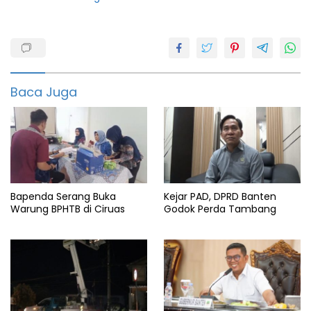
Berita
kabupaten
Berita
serang
Baca Juga
featured
info
banten
Info
pasar
Bapenda Serang Buka
Kejar PAD, DPRD Banten
Info
serang
Warung BPHTB di Ciruas
Godok Perda Tambang
Pemkab
Serang