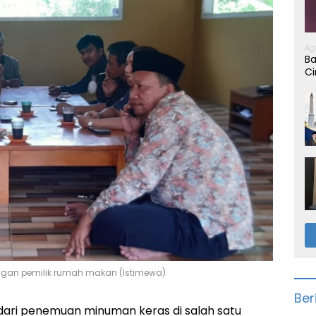
Ag
Ba
Ci
gan pemilik rumah makan (Istimewa)
Ber
dari penemuan minuman keras di salah satu