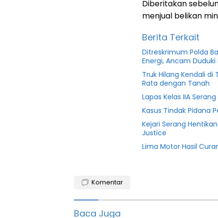
Diberitakan sebelu
menjual belikan mi
Berita Terkait
Ditreskrimum Polda B
Energi, Ancam Duduki 
Truk Hilang Kendali d
Rata dengan Tanah
Lapas Kelas IIA Seran
Kasus Tindak Pidana 
Kejari Serang Hentika
Justice
Lima Motor Hasil Cura
Banten
Komentar
Berita
pandeglang
Baca Juga
Cigeulis