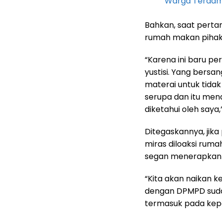
Warga Terdam
Bahkan, saat perta
rumah makan pihak
“Karena ini baru p
yustisi. Yang bers
materai untuk tidak
serupa dan itu me
diketahui oleh saya,
Ditegaskannya, jik
miras diloaksi rum
segan menerapkan s
“Kita akan naikan k
dengan DPMPD suda
termasuk pada kepa