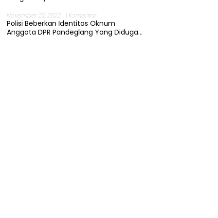
November 22, 2022
1 Komentar
Polisi Beberkan Identitas Oknum
Anggota DPR Pandeglang Yang Diduga
Terjerat Kasus Cabul