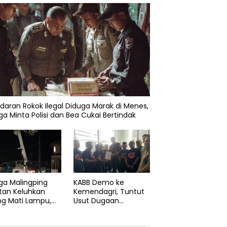
daran Rokok Ilegal Diduga Marak di Menes,
a Minta Polisi dan Bea Cukai Bertindak
ga Malingping
KABB Demo ke
tan Keluhkan
Kemendagri, Tuntut
ng Mati Lampu,
Usut Dugaan
Didesak Segera
Pelanggaran Sumpah
aiki Layanan
Jabatan Gubernur