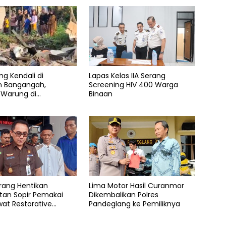
ng Kendali di
Lapas Kelas IIA Serang
n Bangangah,
Screening HIV 400 Warga
 Warung di
Binaan
ang Rata dengan
erang Hentikan
Lima Motor Hasil Curanmor
tan Sopir Pemakai
Dikembalikan Polres
at Restorative
Pandeglang ke Pemiliknya