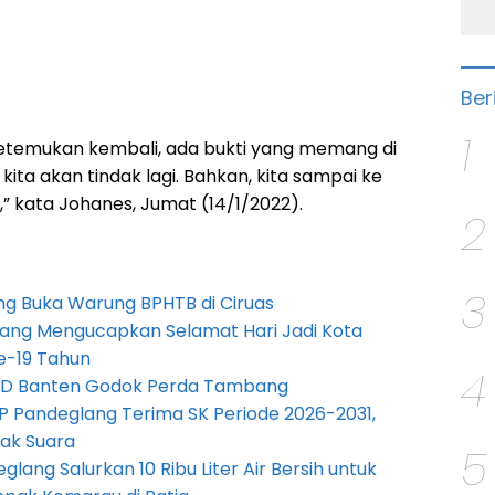
Ber
1
etemukan kembali, ada bukti yang memang di
kita akan tindak lagi. Bahkan, kita sampai ke
i,” kata Johanes, Jumat (14/1/2022).
2
3
g Buka Warung BPHTB di Ciruas
ang Mengucapkan Selamat Hari Jadi Kota
e-19 Tahun
4
PRD Banten Godok Perda Tambang
P Pandeglang Terima SK Periode 2026-2031,
ak Suara
5
lang Salurkan 10 Ribu Liter Air Bersih untuk