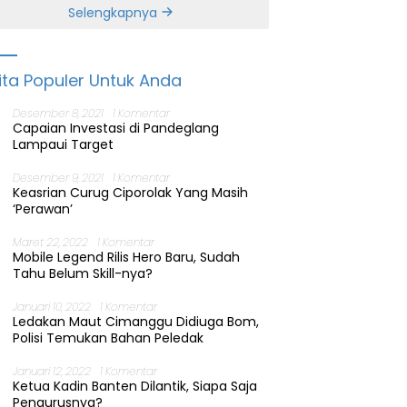
Banten
Selengkapnya
ita Populer Untuk Anda
Desember 8, 2021
1 Komentar
Capaian Investasi di Pandeglang
Lampaui Target
Desember 9, 2021
1 Komentar
Keasrian Curug Ciporolak Yang Masih
‘Perawan’
Maret 22, 2022
1 Komentar
Mobile Legend Rilis Hero Baru, Sudah
Tahu Belum Skill-nya?
Januari 10, 2022
1 Komentar
Ledakan Maut Cimanggu Didiuga Bom,
Polisi Temukan Bahan Peledak
Januari 12, 2022
1 Komentar
Ketua Kadin Banten Dilantik, Siapa Saja
Pengurusnya?