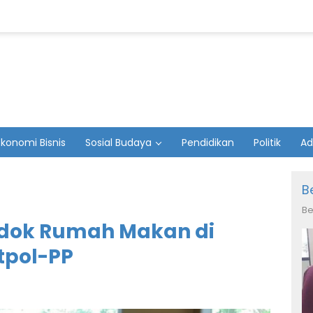
Ekonomi Bisnis
Sosial Budaya
Pendidikan
Politik
Ad
B
Be
edok Rumah Makan di
atpol-PP