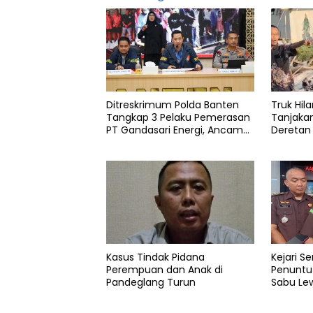
featured
Info
pandeglang
Kabupaten
Ditreskrimum Polda Banten
Truk Hila
kades
Tangkap 3 Pelaku Pemerasan
Tanjaka
PT Gandasari Energi, Ancam
Deretan
Minuman
keras
Duduki Kapal
Pandegl
Tanah
Pandeglang
Provinsi
Satpol-
PP
Kasus Tindak Pidana
Kejari S
Perempuan dan Anak di
Penuntu
Pandeglang Turun
Sabu Lew
Justice