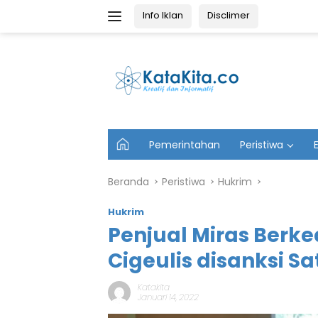
Langsung
Info Iklan
Disclimer
ke
konten
U
Pemerintahan
Peristiwa
t
a
m
Beranda
Peristiwa
Hukrim
a
Hukrim
Penjual Miras Berk
Cigeulis disanksi S
Katakita
Januari 14, 2022