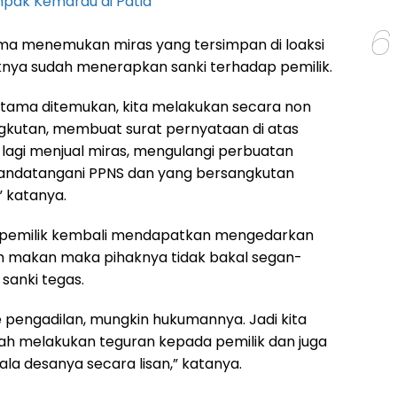
pak Kemarau di Patia
6
ma menemukan miras yang tersimpan di loaksi
nya sudah menerapkan sanki terhadap pemilik.
ertama ditemukan, kita melakukan secara non
angkutan, membuat surat pernyataan di atas
 lagi menjual miras, mengulangi perbuatan
nandatangani PPNS dan yang bersangkutan
” katanya.
a pemilik kembali mendapatkan mengedarkan
ah makan maka pihaknya tidak bakal segan-
anki tegas.
e pengadilan, mungkin hukumannya. Jadi kita
h melakukan teguran kepada pemilik dan juga
la desanya secara lisan,” katanya.