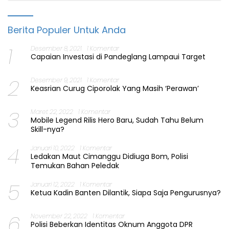
Berita Populer Untuk Anda
1
Desember 8, 2021
1 Komentar
Capaian Investasi di Pandeglang Lampaui Target
2
Desember 9, 2021
1 Komentar
Keasrian Curug Ciporolak Yang Masih ‘Perawan’
3
Maret 22, 2022
1 Komentar
Mobile Legend Rilis Hero Baru, Sudah Tahu Belum
Skill-nya?
4
Januari 10, 2022
1 Komentar
Ledakan Maut Cimanggu Didiuga Bom, Polisi
Temukan Bahan Peledak
5
Januari 12, 2022
1 Komentar
Ketua Kadin Banten Dilantik, Siapa Saja Pengurusnya?
6
November 22, 2022
1 Komentar
Polisi Beberkan Identitas Oknum Anggota DPR