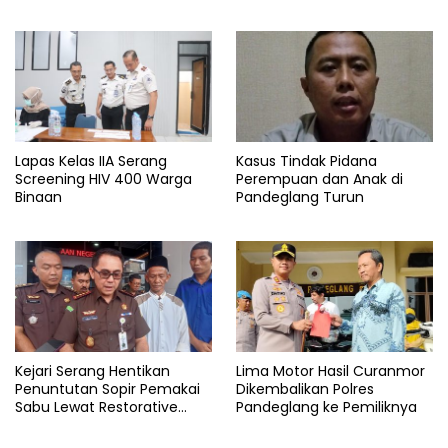
Energi, Ancam Duduki Kapal
Pandeglang Rata dengan
Tanah
Lapas Kelas IIA Serang
Kasus Tindak Pidana
Screening HIV 400 Warga
Perempuan dan Anak di
Binaan
Pandeglang Turun
Kejari Serang Hentikan
Lima Motor Hasil Curanmor
Penuntutan Sopir Pemakai
Dikembalikan Polres
Sabu Lewat Restorative
Pandeglang ke Pemiliknya
Justice