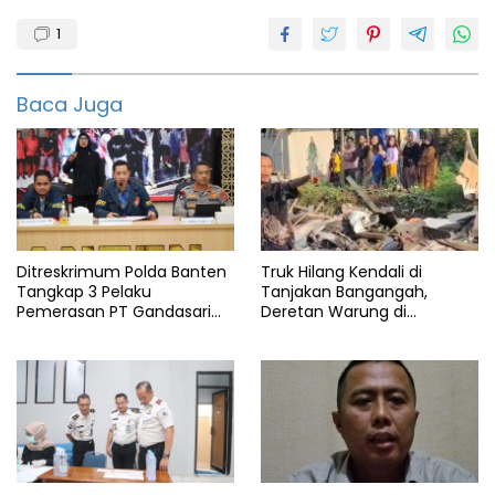
Banten
1
Dprd
featured
Baca Juga
Oknum
Pandeglang
Ditreskrimum Polda Banten
Truk Hilang Kendali di
Tangkap 3 Pelaku
Tanjakan Bangangah,
Pemerasan PT Gandasari
Deretan Warung di
Energi, Ancam Duduki Kapal
Pandeglang Rata dengan
Tanah