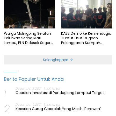
Warga Malingping Selatan
KABB Demo ke Kemendagri,
Keluhkan Sering Mati
Tuntut Usut Dugaan
Lampu, PLN Didesak Segera
Pelanggaran Sumpah
Perbaiki Layanan
Jabatan Gubernur Banten
Selengkapnya
Berita Populer Untuk Anda
1
Desember 8, 2021
1 Komentar
Capaian Investasi di Pandeglang Lampaui Target
2
Desember 9, 2021
1 Komentar
Keasrian Curug Ciporolak Yang Masih ‘Perawan’