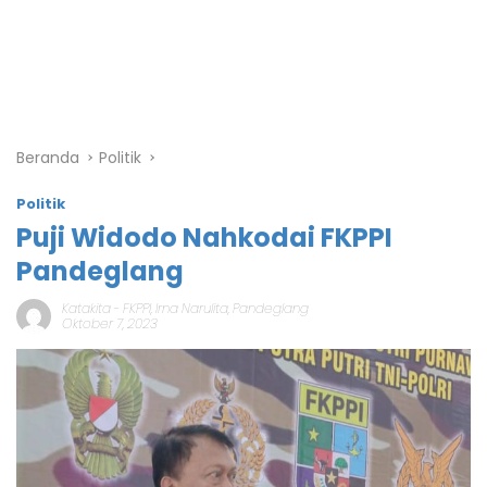
Beranda
Politik
Politik
Puji Widodo Nahkodai FKPPI
Pandeglang
Katakita
-
FKPPI
,
Irna Narulita
,
Pandeglang
Oktober 7, 2023