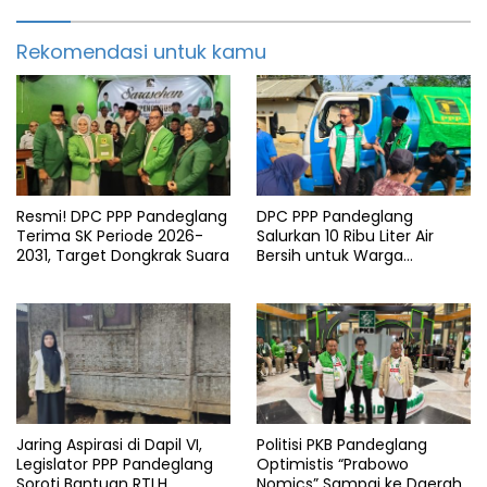
Rekomendasi untuk kamu
Resmi! DPC PPP Pandeglang
DPC PPP Pandeglang
Terima SK Periode 2026-
Salurkan 10 Ribu Liter Air
2031, Target Dongkrak Suara
Bersih untuk Warga
Terdampak Kemarau di
Patia
Jaring Aspirasi di Dapil VI,
Politisi PKB Pandeglang
Legislator PPP Pandeglang
Optimistis “Prabowo
Soroti Bantuan RTLH
Nomics” Sampai ke Daerah