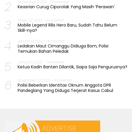
2
Desember 9, 2021
1 Komentar
Keasrian Curug Ciporolak Yang Masih ‘Perawan’
3
Maret 22, 2022
1 Komentar
Mobile Legend Rilis Hero Baru, Sudah Tahu Belum
Skill-nya?
4
Januari 10, 2022
1 Komentar
Ledakan Maut Cimanggu Didiuga Bom, Polisi
Temukan Bahan Peledak
5
Januari 12, 2022
1 Komentar
Ketua Kadin Banten Dilantik, Siapa Saja Pengurusnya?
6
November 22, 2022
1 Komentar
Polisi Beberkan Identitas Oknum Anggota DPR
Pandeglang Yang Diduga Terjerat Kasus Cabul