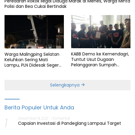
Peredaran Rokok Ilegal Diduga Marak di Menes, Warga Minta
Polisi dan Bea Cukai Bertindak
KABB Demo ke Kemendagri,
Warga Malingping Selatan
Tuntut Usut Dugaan
Keluhkan Sering Mati
Pelanggaran Sumpah
Lampu, PLN Didesak Segera
Jabatan Gubernur Banten
Perbaiki Layanan
Selengkapnya
Berita Populer Untuk Anda
1
Desember 8, 2021
1 Komentar
Capaian Investasi di Pandeglang Lampaui Target