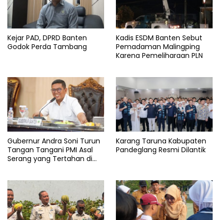
info
banten
Pemprov
Kejar PAD, DPRD Banten
Kadis ESDM Banten Sebut
banten
Godok Perda Tambang
Pemadaman Malingping
Karena Pemeliharaan PLN
Pmk
Gubernur Andra Soni Turun
Karang Taruna Kabupaten
Tangan Tangani PMI Asal
Pandeglang Resmi Dilantik
Serang yang Tertahan di
Arab Saudi