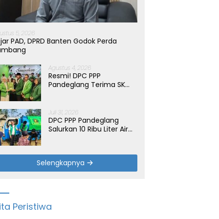
ustus 5, 2026
jar PAD, DPRD Banten Godok Perda
ambang
Agustus 4, 2026
Resmi! DPC PPP
Pandeglang Terima SK
Periode 2026-2031, Target
Dongkrak Suara
Juli 31, 2026
DPC PPP Pandeglang
Salurkan 10 Ribu Liter Air
Bersih untuk Warga
Terdampak Kemarau di
Patia
Selengkapnya
ita Peristiwa