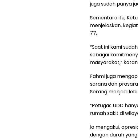
juga sudah punya ja
Sementara itu, Ket
menjelaskan, kegia
77.
“Saat ini kami suda
sebagai komitmeny
masyarakat,” katan
Fahmi juga mengap
sarana dan prasar
Serang menjadi lebi
”Petugas UDD hanya
rumah sakit di wila
Ia mengakui, apresi
dengan darah yang