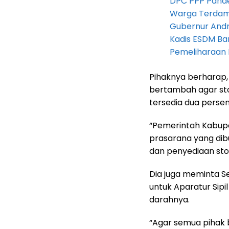
DPC PPP Pandeg
Warga Terdam
Gubernur Andra 
Kadis ESDM B
Pemeliharaan 
Pihaknya berharap,
bertambah agar stok
tersedia dua persen
“Pemerintah Kabup
prasarana yang dib
dan penyediaan sto
Dia juga meminta 
untuk Aparatur Sip
darahnya.
“Agar semua pihak 