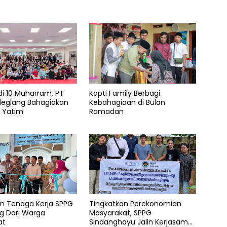
di 10 Muharram, PT
Kopti Family Berbagi
deglang Bahagiakan
Kebahagiaan di Bulan
k Yatim
Ramadan
en Tenaga Kerja SPPG
Tingkatkan Perekonomian
g Dari Warga
Masyarakat, SPPG
at
Sindanghayu Jalin Kerjasama