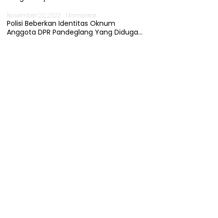
November 22, 2022
1 Komentar
Polisi Beberkan Identitas Oknum
Anggota DPR Pandeglang Yang Diduga
Terjerat Kasus Cabul