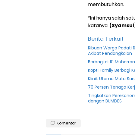
membutuhkan.
“Ini hanya salah sa
katanya.
(Syamsul
Berita Terkait
Ribuan Warga Padati R
Akibat Pendangkalan
Berbagi di 10 Muharra
Kopti Family Berbagi
Klinik Utama Mata Sar
70 Persen Tenaga Ker
Tingkatkan Perekonom
dengan BUMDES
Berita
pmi
Komentar
featured