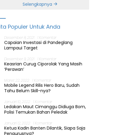
Banten
Selengkapnya
ita Populer Untuk Anda
Desember 8, 2021
1 Komentar
Capaian Investasi di Pandeglang
Lampaui Target
Desember 9, 2021
1 Komentar
Keasrian Curug Ciporolak Yang Masih
‘Perawan’
Maret 22, 2022
1 Komentar
Mobile Legend Rilis Hero Baru, Sudah
Tahu Belum Skill-nya?
Januari 10, 2022
1 Komentar
Ledakan Maut Cimanggu Didiuga Bom,
Polisi Temukan Bahan Peledak
Januari 12, 2022
1 Komentar
Ketua Kadin Banten Dilantik, Siapa Saja
Pengurusnya?