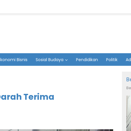
Ekonomi Bisnis
Sosial Budaya
Pendidikan
Politik
Ad
B
Be
Darah Terima