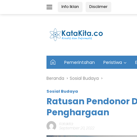
Langsung
Info Iklan
Disclimer
ke
konten
U
Pemerintahan
Peristiwa
t
a
m
Beranda
Sosial Budaya
a
Sosial Budaya
Ratusan Pendonor 
Penghargaan
Katakita
September 20, 2022