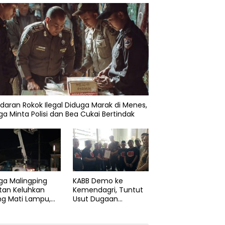
daran Rokok Ilegal Diduga Marak di Menes,
a Minta Polisi dan Bea Cukai Bertindak
ga Malingping
KABB Demo ke
tan Keluhkan
Kemendagri, Tuntut
ng Mati Lampu,
Usut Dugaan
Didesak Segera
Pelanggaran Sumpah
aiki Layanan
Jabatan Gubernur