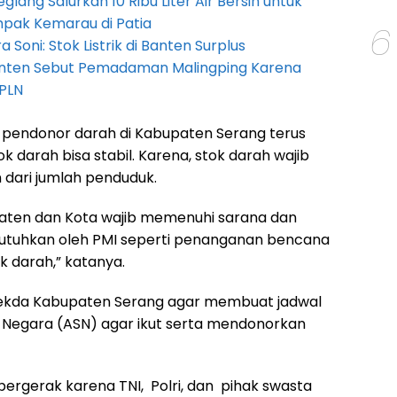
lang Salurkan 10 Ribu Liter Air Bersih untuk
pak Kemarau di Patia
6
Soni: Stok Listrik di Banten Surplus
anten Sebut Pemadaman Malingping Karena
PLN
 pendonor darah di Kabupaten Serang terus
 darah bisa stabil. Karena, stok darah wajib
 dari jumlah penduduk.
aten dan Kota wajib memenuhi sarana dan
utuhkan oleh PMI seperti penanganan bencana
k darah,” katanya.
Sekda Kabupaten Serang agar membuat jadwal
il Negara (ASN) agar ikut serta mendonorkan
bergerak karena TNI, Polri, dan pihak swasta