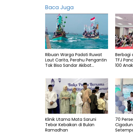
Baca Juga
Info
pmi
Kabupaten
serang
Penghargaan
PMI
Ribuan Warga Padati Ruwat
Berbagi 
Laut Carita, Perahu Pengantin
TFJ Pan
Tak Bisa Sandar Akibat
100 Ana
Pendangkalan
Klinik Utama Mata Saruni
70 Pers
Tebar Kebaikan di Bulan
Cigadun
Ramadhan
Setemp