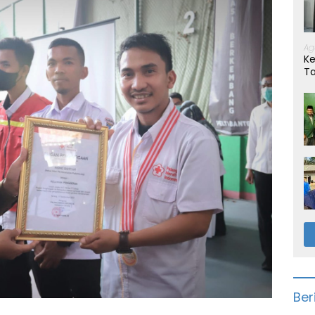
Ag
Ke
T
Ber