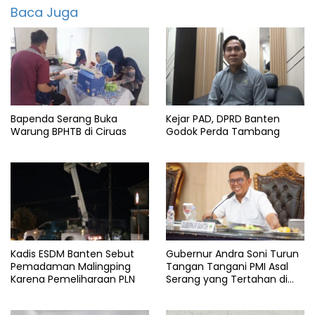
Baca Juga
Berita
pandeglang
Dpupr
pandeglang
featured
Bapenda Serang Buka
Kejar PAD, DPRD Banten
info
banten
Warung BPHTB di Ciruas
Godok Perda Tambang
Info
pandeglang
Tender
proyek
Kadis ESDM Banten Sebut
Gubernur Andra Soni Turun
Pemadaman Malingping
Tangan Tangani PMI Asal
Karena Pemeliharaan PLN
Serang yang Tertahan di
Arab Saudi