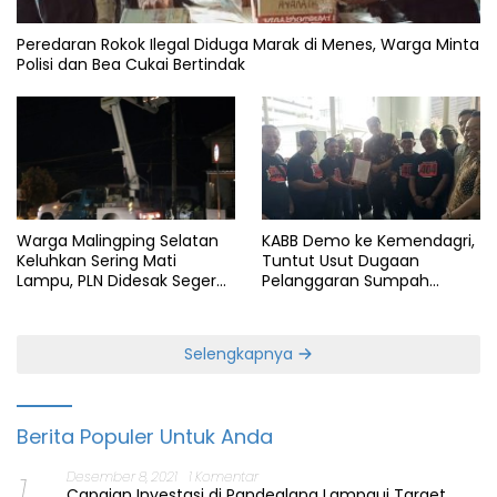
Peredaran Rokok Ilegal Diduga Marak di Menes, Warga Minta
Polisi dan Bea Cukai Bertindak
KABB Demo ke Kemendagri,
Warga Malingping Selatan
Tuntut Usut Dugaan
Keluhkan Sering Mati
Pelanggaran Sumpah
Lampu, PLN Didesak Segera
Jabatan Gubernur Banten
Perbaiki Layanan
Selengkapnya
Berita Populer Untuk Anda
1
Desember 8, 2021
1 Komentar
Capaian Investasi di Pandeglang Lampaui Target