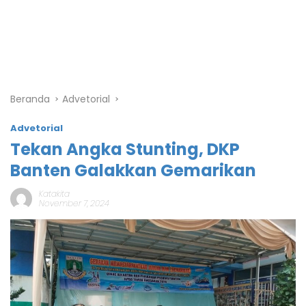
Beranda
Advetorial
Advetorial
Tekan Angka Stunting, DKP
Banten Galakkan Gemarikan
Katakita
November 7, 2024