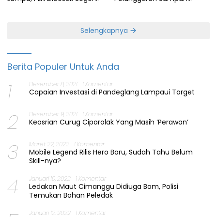
Perbaiki Layanan
Jabatan Gubernur Banten
Selengkapnya
Berita Populer Untuk Anda
1
Desember 8, 2021
1 Komentar
Capaian Investasi di Pandeglang Lampaui Target
2
Desember 9, 2021
1 Komentar
Keasrian Curug Ciporolak Yang Masih ‘Perawan’
3
Maret 22, 2022
1 Komentar
Mobile Legend Rilis Hero Baru, Sudah Tahu Belum
Skill-nya?
4
Januari 10, 2022
1 Komentar
Ledakan Maut Cimanggu Didiuga Bom, Polisi
Temukan Bahan Peledak
Januari 12, 2022
1 Komentar