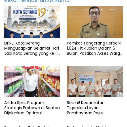
Rekomendasi untuk kamu
DPRD Kota Serang
Pemkot Tangerang Perbaiki
Mengucapkan Selamat Hari
1.024 Titik Jalan Dalam 6
Jadi Kota Serang yang ke-19
Bulan, Pastikan Akses Warga
Tahun
Aman dan Nyaman
Andra Soni: Program
Resmi! Kecamatan
Strategis Prabowo di Banten
Tigaraksa Layani
Dijalankan Optimal
Pembayaran Pajak
Kendaraan Bermotor di
Kabupaten Tangerang