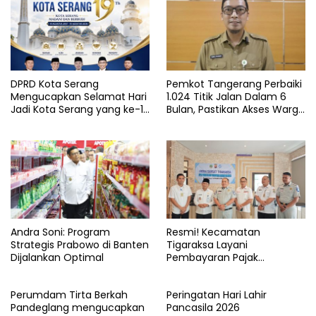
perikanan
Provinsi
Stunting
DPRD Kota Serang
Pemkot Tangerang Perbaiki
Mengucapkan Selamat Hari
1.024 Titik Jalan Dalam 6
Jadi Kota Serang yang ke-19
Bulan, Pastikan Akses Warga
Tahun
Aman dan Nyaman
Andra Soni: Program
Resmi! Kecamatan
Strategis Prabowo di Banten
Tigaraksa Layani
Dijalankan Optimal
Pembayaran Pajak
Kendaraan Bermotor di
Kabupaten Tangerang
Perumdam Tirta Berkah
Peringatan Hari Lahir
Pandeglang mengucapkan
Pancasila 2026