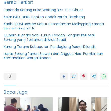
Berita Terkait
Bapenda Serang Buka Warung BPHTB di Ciruas
Kejar PAD, DPRD Banten Godok Perda Tambang
Kadis ESDM Banten Sebut Pemadaman Malingping Karena
Pemeliharaan PLN
Gubernur Andra Soni Turun Tangan Tangani PMI Asal
Serang yang Tertahan di Arab Saudi
Karang Taruna Kabupaten Pandeglang Resmi Dilantik
Lapas Serang Panen Blewah dan Anggur, Hasil Pembinaan
Kemandirian Warga Binaan
Bupati
serang
menhub
Baca Juga
penerangan
jalan umum
pju