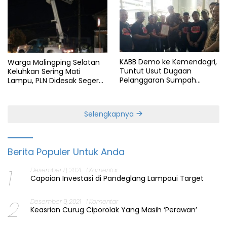
KABB Demo ke Kemendagri,
Warga Malingping Selatan
Tuntut Usut Dugaan
Keluhkan Sering Mati
Pelanggaran Sumpah
Lampu, PLN Didesak Segera
Jabatan Gubernur Banten
Perbaiki Layanan
Selengkapnya
Berita Populer Untuk Anda
1
Desember 8, 2021
1 Komentar
Capaian Investasi di Pandeglang Lampaui Target
2
Desember 9, 2021
1 Komentar
Keasrian Curug Ciporolak Yang Masih ‘Perawan’