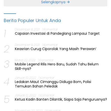
Selengkapnya
Berita Populer Untuk Anda
1
Desember 8, 2021
1 Komentar
Capaian Investasi di Pandeglang Lampaui Target
2
Desember 9, 2021
1 Komentar
Keasrian Curug Ciporolak Yang Masih ‘Perawan’
3
Maret 22, 2022
1 Komentar
Mobile Legend Rilis Hero Baru, Sudah Tahu Belum
Skill-nya?
4
Januari 10, 2022
1 Komentar
Ledakan Maut Cimanggu Didiuga Bom, Polisi
Temukan Bahan Peledak
5
Januari 12, 2022
1 Komentar
Ketua Kadin Banten Dilantik, Siapa Saja Pengurusnya?
November 22, 2022
1 Komentar