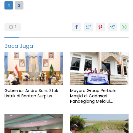
1
2
Banten
1
featured
Investasi
Baca Juga
Kabupaten
Pandeglang
Gubernur Andra Soni: Stok
Mayora Group Perbaiki
Listrik di Banten Surplus
Masjid di Cadasari
Pandeglang Melalui
Program CSR