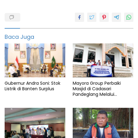
andra
soni
Banten
Baca Juga
Dimyati
dinas
pertanian
provinsi
banten
Jalan
Gubernur Andra Soni: Stok
Mayora Group Perbaiki
kementan
ri
Listrik di Banten Surplus
Masjid di Cadasari
Pandeglang Melalui
Malingping
Program CSR
Pertanian
Provinsi
Tani