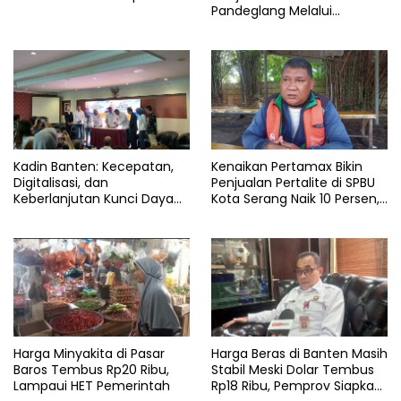
Pandeglang Melalui
Program CSR
Kadin Banten: Kecepatan,
Kenaikan Pertamax Bikin
Digitalisasi, dan
Penjualan Pertalite di SPBU
Keberlanjutan Kunci Daya
Kota Serang Naik 10 Persen,
Saing Pelabuhan
Ojol Kewalahan
Harga Minyakita di Pasar
Harga Beras di Banten Masih
Baros Tembus Rp20 Ribu,
Stabil Meski Dolar Tembus
Lampaui HET Pemerintah
Rp18 Ribu, Pemprov Siapkan