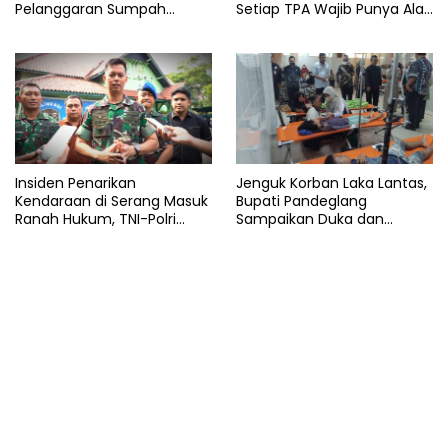
Pelanggaran Sumpah
Setiap TPA Wajib Punya Alat
Jabatan Gubernur Banten
Pemadam
Insiden Penarikan
Jenguk Korban Laka Lantas,
Kendaraan di Serang Masuk
Bupati Pandeglang
Ranah Hukum, TNI-Polri
Sampaikan Duka dan
Tegaskan Tetap Solid
Tanggung Biaya
Pengobatan