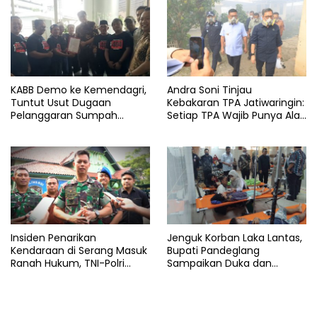
KABB Demo ke Kemendagri,
Andra Soni Tinjau
Tuntut Usut Dugaan
Kebakaran TPA Jatiwaringin:
Pelanggaran Sumpah
Setiap TPA Wajib Punya Alat
Jabatan Gubernur Banten
Pemadam
Insiden Penarikan
Jenguk Korban Laka Lantas,
Kendaraan di Serang Masuk
Bupati Pandeglang
Ranah Hukum, TNI-Polri
Sampaikan Duka dan
Tegaskan Tetap Solid
Tanggung Biaya
Pengobatan