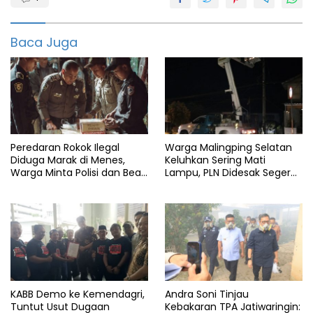
Berita
pandeglang
Baca Juga
Cimanggu
featured
Gegana
info
banten
Peredaran Rokok Ilegal
Warga Malingping Selatan
Info
Diduga Marak di Menes,
Keluhkan Sering Mati
pandeglang
Warga Minta Polisi dan Bea
Lampu, PLN Didesak Segera
Cukai Bertindak
Perbaiki Layanan
Kabupaten
Pandeglang
Polda
Polres
Polsek
KABB Demo ke Kemendagri,
Andra Soni Tinjau
Tuntut Usut Dugaan
Kebakaran TPA Jatiwaringin: