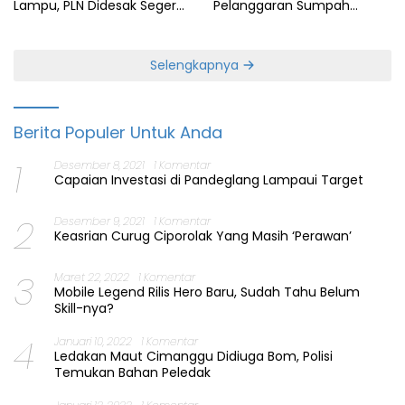
Lampu, PLN Didesak Segera
Pelanggaran Sumpah
Perbaiki Layanan
Jabatan Gubernur Banten
Selengkapnya
Berita Populer Untuk Anda
1
Desember 8, 2021
1 Komentar
Capaian Investasi di Pandeglang Lampaui Target
2
Desember 9, 2021
1 Komentar
Keasrian Curug Ciporolak Yang Masih ‘Perawan’
3
Maret 22, 2022
1 Komentar
Mobile Legend Rilis Hero Baru, Sudah Tahu Belum
Skill-nya?
4
Januari 10, 2022
1 Komentar
Ledakan Maut Cimanggu Didiuga Bom, Polisi
Temukan Bahan Peledak