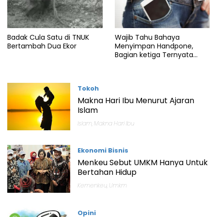
Badak Cula Satu di TNUK
Wajib Tahu Bahaya
Bertambah Dua Ekor
Menyimpan Handpone,
Bagian ketiga Ternyata
Sering Dilakukan
Tokoh
Makna Hari Ibu Menurut Ajaran
Islam
Islam
,
Makna Hari Ibu
Ekonomi Bisnis
Menkeu Sebut UMKM Hanya Untuk
Bertahan Hidup
Kemenkeu
,
Umkm
Opini