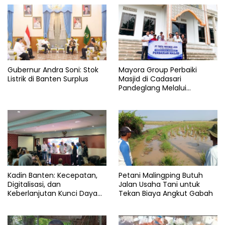
Provinsi
banten
UMK
Gubernur Andra Soni: Stok
Mayora Group Perbaiki
Listrik di Banten Surplus
Masjid di Cadasari
Pandeglang Melalui
Program CSR
Kadin Banten: Kecepatan,
Petani Malingping Butuh
Digitalisasi, dan
Jalan Usaha Tani untuk
Keberlanjutan Kunci Daya
Tekan Biaya Angkut Gabah
Saing Pelabuhan