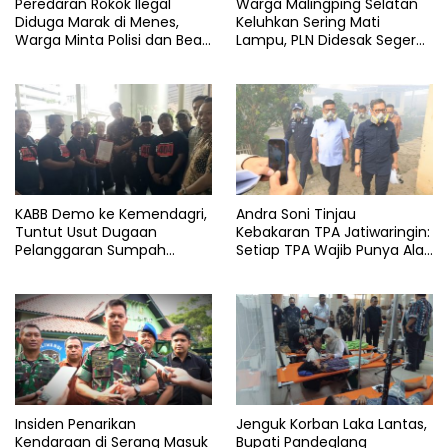
Peredaran Rokok Ilegal
Warga Malingping Selatan
Diduga Marak di Menes,
Keluhkan Sering Mati
Warga Minta Polisi dan Bea
Lampu, PLN Didesak Segera
Cukai Bertindak
Perbaiki Layanan
KABB Demo ke Kemendagri,
Andra Soni Tinjau
Tuntut Usut Dugaan
Kebakaran TPA Jatiwaringin:
Pelanggaran Sumpah
Setiap TPA Wajib Punya Alat
Jabatan Gubernur Banten
Pemadam
Insiden Penarikan
Jenguk Korban Laka Lantas,
Kendaraan di Serang Masuk
Bupati Pandeglang