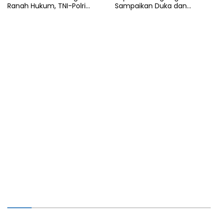
Ranah Hukum, TNI-Polri
Sampaikan Duka dan
Tegaskan Tetap Solid
Tanggung Biaya
Pengobatan