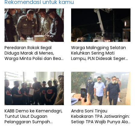
Rekomendasi untuk kamu
Peredaran Rokok Ilegal
Warga Malingping Selatan
Diduga Marak di Menes,
Keluhkan Sering Mati
Warga Minta Polisi dan Bea
Lampu, PLN Didesak Segera
Cukai Bertindak
Perbaiki Layanan
KABB Demo ke Kemendagri,
Andra Soni Tinjau
Tuntut Usut Dugaan
Kebakaran TPA Jatiwaringin:
Pelanggaran Sumpah
Setiap TPA Wajib Punya Alat
Jabatan Gubernur Banten
Pemadam