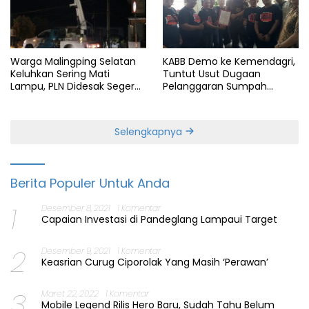
Warga Malingping Selatan
KABB Demo ke Kemendagri,
Keluhkan Sering Mati
Tuntut Usut Dugaan
Lampu, PLN Didesak Segera
Pelanggaran Sumpah
Perbaiki Layanan
Jabatan Gubernur Banten
Selengkapnya
Berita Populer Untuk Anda
1
Desember 8, 2021
1 Komentar
Capaian Investasi di Pandeglang Lampaui Target
2
Desember 9, 2021
1 Komentar
Keasrian Curug Ciporolak Yang Masih ‘Perawan’
3
Maret 22, 2022
1 Komentar
Mobile Legend Rilis Hero Baru, Sudah Tahu Belum