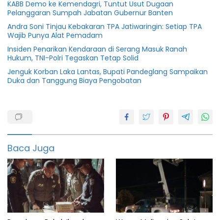
KABB Demo ke Kemendagri, Tuntut Usut Dugaan
Pelanggaran Sumpah Jabatan Gubernur Banten
Andra Soni Tinjau Kebakaran TPA Jatiwaringin: Setiap TPA
Wajib Punya Alat Pemadam
Insiden Penarikan Kendaraan di Serang Masuk Ranah
Hukum, TNI-Polri Tegaskan Tetap Solid
Jenguk Korban Laka Lantas, Bupati Pandeglang Sampaikan
Duka dan Tanggung Biaya Pengobatan
Indonesia
Pandeglang
serikat
Baca Juga
media
siber
Smsi