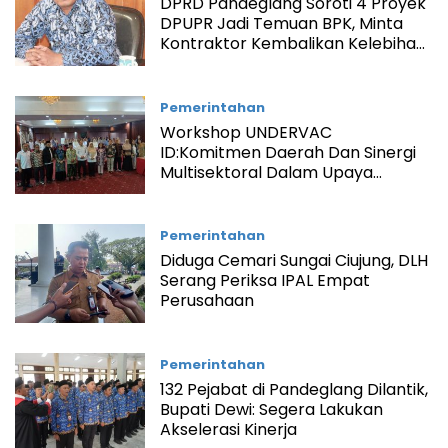
DPRD Pandeglang Soroti 4 Proyek
DPUPR Jadi Temuan BPK, Minta
Kontraktor Kembalikan Kelebihan
Bayar Rp222 Juta
Pemerintahan
Workshop UNDERVAC
ID:Komitmen Daerah Dan Sinergi
Multisektoral Dalam Upaya
Peningkatan Cakupan Imunisasi
Dasar Anak
Pemerintahan
Diduga Cemari Sungai Ciujung, DLH
Serang Periksa IPAL Empat
Perusahaan
Pemerintahan
132 Pejabat di Pandeglang Dilantik,
Bupati Dewi: Segera Lakukan
Akselerasi Kinerja