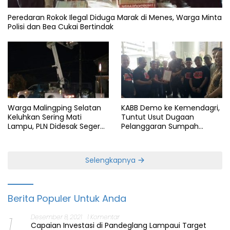
Peredaran Rokok Ilegal Diduga Marak di Menes, Warga Minta
Polisi dan Bea Cukai Bertindak
Warga Malingping Selatan
KABB Demo ke Kemendagri,
Keluhkan Sering Mati
Tuntut Usut Dugaan
Lampu, PLN Didesak Segera
Pelanggaran Sumpah
Perbaiki Layanan
Jabatan Gubernur Banten
Selengkapnya
Berita Populer Untuk Anda
1
Desember 8, 2021
1 Komentar
Capaian Investasi di Pandeglang Lampaui Target