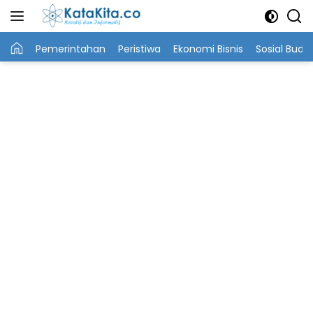
Langsung
ke
konten
Utama
Pemerintahan
Peristiwa
Ekonomi Bisnis
Sosial Buda