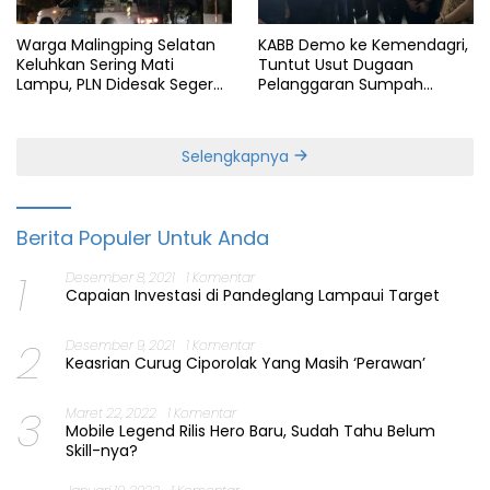
Warga Malingping Selatan
KABB Demo ke Kemendagri,
Keluhkan Sering Mati
Tuntut Usut Dugaan
Lampu, PLN Didesak Segera
Pelanggaran Sumpah
Perbaiki Layanan
Jabatan Gubernur Banten
Selengkapnya
Berita Populer Untuk Anda
1
Desember 8, 2021
1 Komentar
Capaian Investasi di Pandeglang Lampaui Target
2
Desember 9, 2021
1 Komentar
Keasrian Curug Ciporolak Yang Masih ‘Perawan’
3
Maret 22, 2022
1 Komentar
Mobile Legend Rilis Hero Baru, Sudah Tahu Belum
Skill-nya?