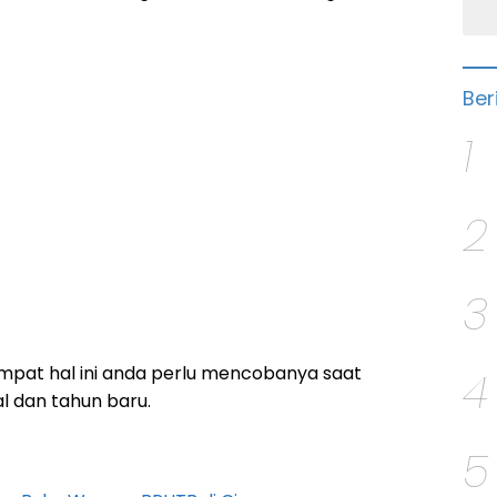
Ber
1
2
3
empat hal ini anda perlu mencobanya saat
4
l dan tahun baru.
5