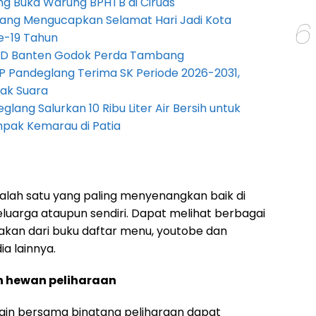
g Buka Warung BPHTB di Ciruas
ang Mengucapkan Selamat Hari Jadi Kota
6
e-19 Tahun
PRD Banten Godok Perda Tambang
P Pandeglang Terima SK Periode 2026-2031,
ak Suara
lang Salurkan 10 Ribu Liter Air Bersih untuk
pak Kemarau di Patia
alah satu yang paling menyenangkan baik di
luarga ataupun sendiri. Dapat melihat berbagai
sakan dari buku daftar menu, youtobe dan
ia lainnya.
n hewan peliharaan
in bersama binatang peliharaan dapat