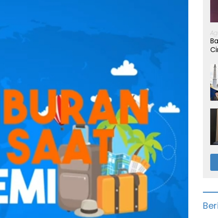
Ag
Ba
Ci
Ber