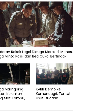
daran Rokok Ilegal Diduga Marak di Menes,
a Minta Polisi dan Bea Cukai Bertindak
ga Malingping
KABB Demo ke
tan Keluhkan
Kemendagri, Tuntut
ng Mati Lampu,
Usut Dugaan
Didesak Segera
Pelanggaran Sumpah
aiki Layanan
Jabatan Gubernur