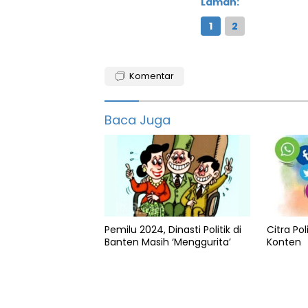
Laman:
1
2
2022
Komentar
Baru
Covid-
Baca Juga
19
Covuf9
featured
Libur
Natal
Pemilu 2024, Dinasti Politik di
Citra Pol
Banten Masih ‘Menggurita’
Konten
Pandemi
Tahun