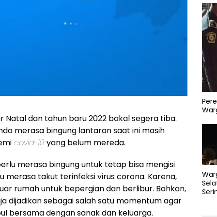
Pere
Warg
bur Natal dan tahun baru 2022 bakal segera tiba.
anda merasa bingung lantaran saat ini masih
emi
covid-19
yang belum mereda.
erlu merasa bingung untuk tetap bisa mengisi
War
lu merasa takut terinfeksi virus corona. Karena,
Sela
luar rumah untuk bepergian dan berlibur. Bahkan,
Seri
aja dijadikan sebagai salah satu momentum agar
PLN 
Perb
ul bersama dengan sanak dan keluarga.