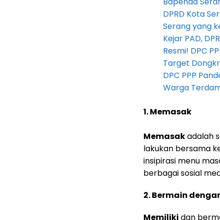
Bapenda Seran
DPRD Kota Ser
Serang yang k
Kejar PAD, D
Resmi! DPC PP
Target Dongkr
DPC PPP Pandeg
Warga Terdam
1. Memasak
Memasak
adalah s
lakukan bersama ke
insipirasi menu ma
berbagai sosial med
2. Bermain denga
Memiliki
dan berma