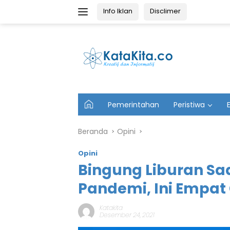
Langsung
Info Iklan
Disclimer
ke
konten
U
Pemerintahan
Peristiwa
t
a
m
Beranda
Opini
a
Opini
Bingung Liburan Sa
Pandemi, Ini Empat
Katakita
Desember 24, 2021