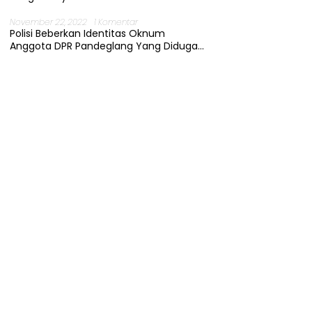
November 22, 2022
1 Komentar
Polisi Beberkan Identitas Oknum
Anggota DPR Pandeglang Yang Diduga
Terjerat Kasus Cabul