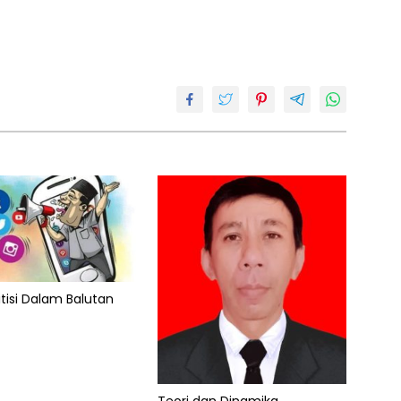
itisi Dalam Balutan
Teori dan Dinamika