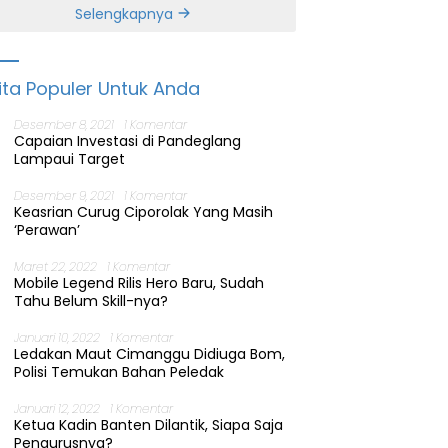
Banten
Selengkapnya
ita Populer Untuk Anda
Desember 8, 2021
1 Komentar
Capaian Investasi di Pandeglang
Lampaui Target
Desember 9, 2021
1 Komentar
Keasrian Curug Ciporolak Yang Masih
‘Perawan’
Maret 22, 2022
1 Komentar
Mobile Legend Rilis Hero Baru, Sudah
Tahu Belum Skill-nya?
Januari 10, 2022
1 Komentar
Ledakan Maut Cimanggu Didiuga Bom,
Polisi Temukan Bahan Peledak
Januari 12, 2022
1 Komentar
Ketua Kadin Banten Dilantik, Siapa Saja
Pengurusnya?