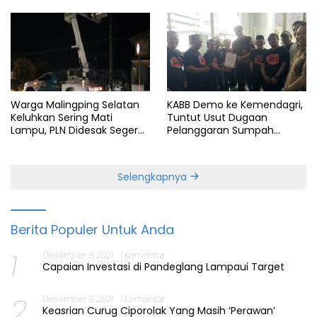
Warga Malingping Selatan
KABB Demo ke Kemendagri,
Keluhkan Sering Mati
Tuntut Usut Dugaan
Lampu, PLN Didesak Segera
Pelanggaran Sumpah
Perbaiki Layanan
Jabatan Gubernur Banten
Selengkapnya
Berita Populer Untuk Anda
1
Desember 8, 2021
1 Komentar
Capaian Investasi di Pandeglang Lampaui Target
2
Desember 9, 2021
1 Komentar
Keasrian Curug Ciporolak Yang Masih ‘Perawan’