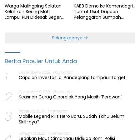
Warga Malingping Selatan
KABB Demo ke Kemendagri,
Keluhkan Sering Mati
Tuntut Usut Dugaan
Lampu, PLN Didesak Segera
Pelanggaran Sumpah
Perbaiki Layanan
Jabatan Gubernur Banten
Selengkapnya
Berita Populer Untuk Anda
1
Desember 8, 2021
1 Komentar
Capaian Investasi di Pandeglang Lampaui Target
2
Desember 9, 2021
1 Komentar
Keasrian Curug Ciporolak Yang Masih ‘Perawan’
3
Maret 22, 2022
1 Komentar
Mobile Legend Rilis Hero Baru, Sudah Tahu Belum
Skill-nya?
4
Januari 10, 2022
1 Komentar
Ledakan Maut Cimanggu Didiuga Bom, Polisi