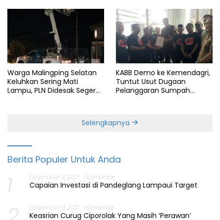
Warga Malingping Selatan
KABB Demo ke Kemendagri,
Keluhkan Sering Mati
Tuntut Usut Dugaan
Lampu, PLN Didesak Segera
Pelanggaran Sumpah
Perbaiki Layanan
Jabatan Gubernur Banten
Selengkapnya
Berita Populer Untuk Anda
1
Desember 8, 2021
1 Komentar
Capaian Investasi di Pandeglang Lampaui Target
2
Desember 9, 2021
1 Komentar
Keasrian Curug Ciporolak Yang Masih ‘Perawan’