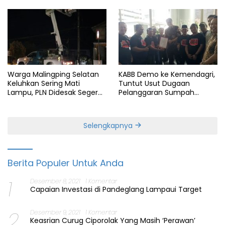
Warga Malingping Selatan
KABB Demo ke Kemendagri,
Keluhkan Sering Mati
Tuntut Usut Dugaan
Lampu, PLN Didesak Segera
Pelanggaran Sumpah
Perbaiki Layanan
Jabatan Gubernur Banten
Selengkapnya
Berita Populer Untuk Anda
1
Desember 8, 2021
1 Komentar
Capaian Investasi di Pandeglang Lampaui Target
2
Desember 9, 2021
1 Komentar
Keasrian Curug Ciporolak Yang Masih ‘Perawan’