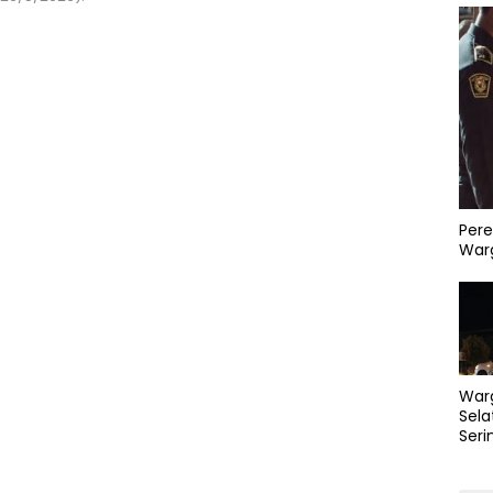
Pere
Warg
War
Sela
Seri
PLN 
Perb