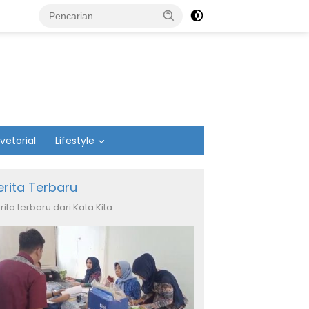
vetorial
Lifestyle
erita Terbaru
rita terbaru dari Kata Kita
PPP Pandeglang Salurkan
Gubernur Andra Soni: Stok
K