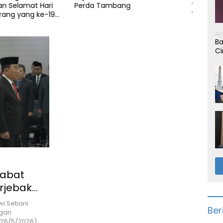
Tambang
Terima SK Periode 2026-2031,
10 Ri
Target Dongkrak Suara
Warg
di Pa
Ag
Ba
Ci
jabat
erjebak
 Setiani
Ber
ngan
26/5/2026).