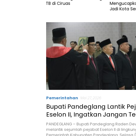
Mengucapkan Selamat Hari
Perda 
ruas
Jadi Kota Serang yang ke-19
Tahun
Pemerintahan
Mei 27, 2026
Bupati Pandeglang Lantik Pe
Eselon II, Ingatkan Jangan T
Rutinitas
PANDEGLANG – Bupati Pandeglang Raden Dewi
melantik sejumlah pejabat Eselon II di lingku
Pemerintah Kabupaten Pandeglang, Selasa (