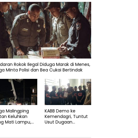
daran Rokok Ilegal Diduga Marak di Menes,
a Minta Polisi dan Bea Cukai Bertindak
ga Malingping
KABB Demo ke
tan Keluhkan
Kemendagri, Tuntut
ng Mati Lampu,
Usut Dugaan
Didesak Segera
Pelanggaran Sumpah
aiki Layanan
Jabatan Gubernur