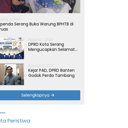
bu Liter Air Bersih untuk
Listrik di Banten Surplus
P
a Terdampak Kemarau
K
tia
ustus 7, 2026
penda Serang Buka Warung BPHTB di
ruas
Agustus 7, 2026
DPRD Kota Serang
Mengucapkan Selamat
Hari Jadi Kota Serang
yang ke-19 Tahun
Agustus 5, 2026
Kejar PAD, DPRD Banten
Godok Perda Tambang
Selengkapnya
ita Peristiwa