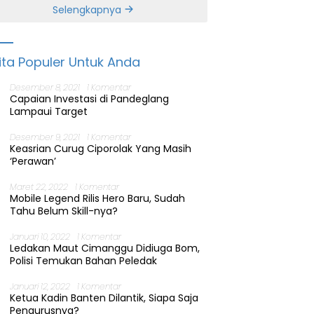
Banten
Selengkapnya
ita Populer Untuk Anda
Desember 8, 2021
1 Komentar
Capaian Investasi di Pandeglang
Lampaui Target
Desember 9, 2021
1 Komentar
Keasrian Curug Ciporolak Yang Masih
‘Perawan’
Maret 22, 2022
1 Komentar
Mobile Legend Rilis Hero Baru, Sudah
Tahu Belum Skill-nya?
Januari 10, 2022
1 Komentar
Ledakan Maut Cimanggu Didiuga Bom,
Polisi Temukan Bahan Peledak
Januari 12, 2022
1 Komentar
Ketua Kadin Banten Dilantik, Siapa Saja
Pengurusnya?