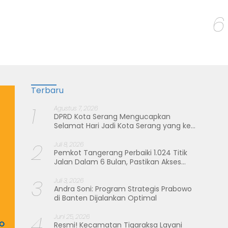
6
Terbaru
1
Agustus 7, 2026
DPRD Kota Serang Mengucapkan
Selamat Hari Jadi Kota Serang yang ke-
19 Tahun
2
Juli 8, 2026
Pemkot Tangerang Perbaiki 1.024 Titik
Jalan Dalam 6 Bulan, Pastikan Akses
Warga Aman dan Nyaman
3
Juli 3, 2026
Andra Soni: Program Strategis Prabowo
di Banten Dijalankan Optimal
4
Juni 25, 2026
Resmi! Kecamatan Tigaraksa Layani