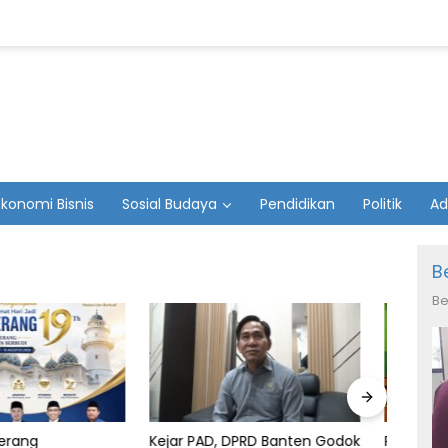
Ekonomi Bisnis
Sosial Budaya
Pendidikan
Politik
Ad
B
Be
AD, DPRD Banten Godok
Resmi! DPC PPP Pandeglang
DPC 