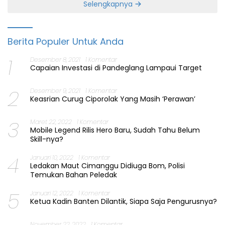
Selengkapnya
Berita Populer Untuk Anda
1
Desember 8, 2021
1 Komentar
Capaian Investasi di Pandeglang Lampaui Target
2
Desember 9, 2021
1 Komentar
Keasrian Curug Ciporolak Yang Masih ‘Perawan’
3
Maret 22, 2022
1 Komentar
Mobile Legend Rilis Hero Baru, Sudah Tahu Belum
Skill-nya?
4
Januari 10, 2022
1 Komentar
Ledakan Maut Cimanggu Didiuga Bom, Polisi
Temukan Bahan Peledak
5
Januari 12, 2022
1 Komentar
Ketua Kadin Banten Dilantik, Siapa Saja Pengurusnya?
November 22, 2022
1 Komentar