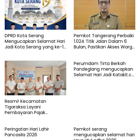
DPRD Kota Serang
Pemkot Tangerang Perbaiki
Mengucapkan Selamat Hari
1.024 Titik Jalan Dalam 6
Jadi Kota Serang yang ke-19
Bulan, Pastikan Akses Warga
Tahun
Aman dan Nyaman
Perumdam Tirta Berkah
Pandeglang mengucapkan
Selamat Hari Jadi Katakit.co
yang ke-5 Tahun
Resmi! Kecamatan
Tigaraksa Layani
Pembayaran Pajak
Kendaraan Bermotor di
Kabupaten Tangerang
Peringatan Hari Lahir
Pemkot serang
Pancasila 2026
mengucapkan selamat hari