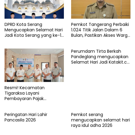
DPRD Kota Serang
Pemkot Tangerang Perbaiki
Mengucapkan Selamat Hari
1.024 Titik Jalan Dalam 6
Jadi Kota Serang yang ke-19
Bulan, Pastikan Akses Warga
Tahun
Aman dan Nyaman
Perumdam Tirta Berkah
Pandeglang mengucapkan
Selamat Hari Jadi Katakit.co
yang ke-5 Tahun
Resmi! Kecamatan
Tigaraksa Layani
Pembayaran Pajak
Kendaraan Bermotor di
Kabupaten Tangerang
Peringatan Hari Lahir
Pemkot serang
Pancasila 2026
mengucapkan selamat hari
raya idul adha 2026