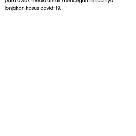
para awak media untuk mencegah terjadinya
lonjakan kasus covid-19.