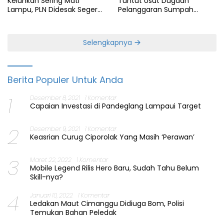
Keluhkan Sering Mati
Tuntut Usut Dugaan
Lampu, PLN Didesak Segera
Pelanggaran Sumpah
Perbaiki Layanan
Jabatan Gubernur Banten
Selengkapnya
Berita Populer Untuk Anda
1
Desember 8, 2021
1 Komentar
Capaian Investasi di Pandeglang Lampaui Target
2
Desember 9, 2021
1 Komentar
Keasrian Curug Ciporolak Yang Masih ‘Perawan’
3
Maret 22, 2022
1 Komentar
Mobile Legend Rilis Hero Baru, Sudah Tahu Belum
Skill-nya?
4
Januari 10, 2022
1 Komentar
Ledakan Maut Cimanggu Didiuga Bom, Polisi
Temukan Bahan Peledak