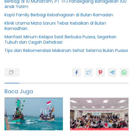
Berbagi di 10 Muharram, PT TFJ Pandeglang Bahagiakan 100
Anak Yatim
Kopti Family Berbagi Kebahagiaan di Bulan Ramadan
Klinik Utama Mata Saruni Tebar Kebaikan di Bulan
Ramadhan
Manfaat Minum Kelapa Saat Berbuka Puasa, Segarkan
Tubuh dan Cegah Dehidrasi
Tips dan Rekomendasi Makanan Sehat Selama Bulan Puasa
Bagikan
Masker
Masker
Baca Juga
Pokja
Wartawan
Porwan
Porwan
Pandeglang