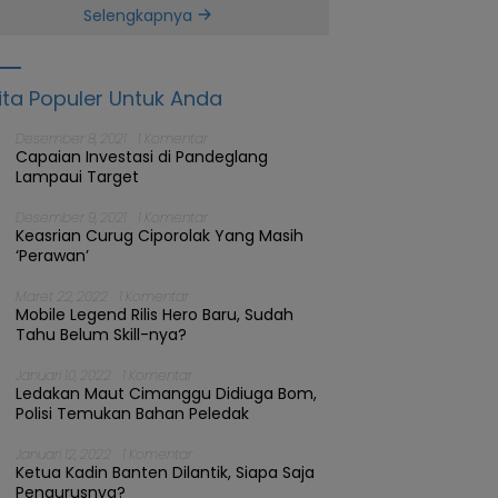
Banten
Selengkapnya
ita Populer Untuk Anda
Desember 8, 2021
1 Komentar
Capaian Investasi di Pandeglang
Lampaui Target
Desember 9, 2021
1 Komentar
Keasrian Curug Ciporolak Yang Masih
‘Perawan’
Maret 22, 2022
1 Komentar
Mobile Legend Rilis Hero Baru, Sudah
Tahu Belum Skill-nya?
Januari 10, 2022
1 Komentar
Ledakan Maut Cimanggu Didiuga Bom,
Polisi Temukan Bahan Peledak
Januari 12, 2022
1 Komentar
Ketua Kadin Banten Dilantik, Siapa Saja
Pengurusnya?