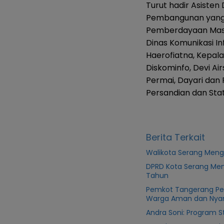
Turut hadir Asisten
Pembangunan yang j
Pemberdayaan Masy
Dinas Komunikasi In
Haerofiatna, Kepala
Diskominfo, Devi Ai
Permai, Dayari dan P
Persandian dan Stati
Berita Terkait
Walikota Serang Meng
DPRD Kota Serang Men
Tahun
Pemkot Tangerang Perba
Warga Aman dan Ny
Andra Soni: Program S