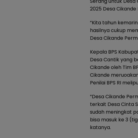
Serang untuk Desa 
2025 Desa Cikande 
”Kita tahun kemarin
hasilnya cukup memu
Desa Cikande Perma
Kepala BPS Kabupate
Desa Cantik yang b
Cikande oleh Tim B
Cikande meruoakan 
Penilai BPS RI melip
”Desa Cikande Perma
terkait Desa Cinta 
sudah meningkat pa
bisa masuk ke 3 (ti
katanya.