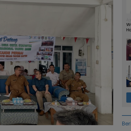
Ag
W
Ha
Ber