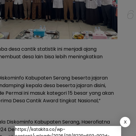
6
 desa cantik statistik ini menjadi ajang
mbuat desa lain bisa lebih meningkatkan
iskominfo Kabupaten Serang beserta jajaran
dampingi kepala desa beserta jajaran disini,
e Permai ini masuk kategori 15 besar yang akan
erima Desa Cantik Award tingkat Nasional,”
ala Diskominfo Kabupaten Serang, Haerofiatna
X
24 Desa Nambo Ilir yang mewakili Kabupaten
https://katakita.co/wp-