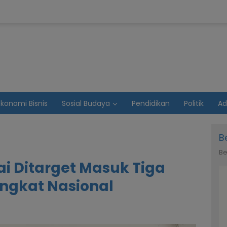
Ekonomi Bisnis
Sosial Budaya
Pendidikan
Politik
Ad
B
Be
i Ditarget Masuk Tiga
ingkat Nasional