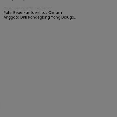
November 22, 2022
1 Komentar
Polisi Beberkan Identitas Oknum
Anggota DPR Pandeglang Yang Diduga
Terjerat Kasus Cabul