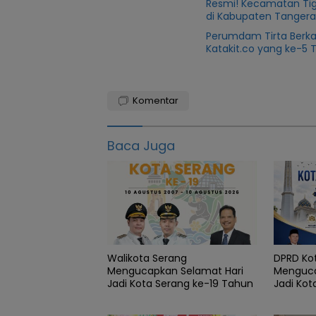
Resmi! Kecamatan Tig
di Kabupaten Tanger
Perumdam Tirta Berk
Katakit.co yang ke-5 
badan
pusat
Komentar
statistik
Banten
Baca Juga
Cikande
Desa
Kabupaten
pprovinsi
Walikota Serang
DPRD Ko
serang
Mengucapkan Selamat Hari
Menguca
Jadi Kota Serang ke-19 Tahun
Jadi Kot
Tahun