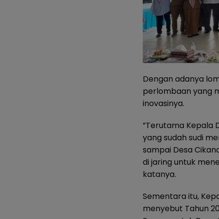
Dengan adanya lomba
perlombaan yang me
inovasinya.
”Terutama Kepala D
yang sudah sudi men
sampai Desa Cikand
di jaring untuk men
katanya.
Sementara itu, Kep
menyebut Tahun 20