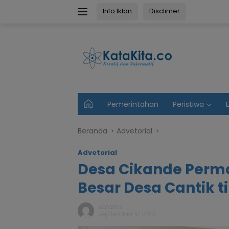
Langsung
Info Iklan
Disclimer
ke
konten
U
Pemerintahan
Peristiwa
t
a
m
Beranda
Advetorial
a
Advetorial
Desa Cikande Perma
Besar Desa Cantik t
Katakita
September 10, 2025