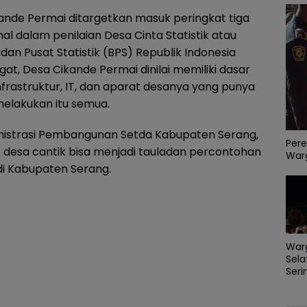
ande Permai ditargetkan masuk peringkat tiga
nal dalam penilaian Desa Cinta Statistik atau
dan Pusat Statistik (BPS) Republik Indonesia
at, Desa Cikande Permai dinilai memiliki dasar
infrastruktur, IT, dan aparat desanya yang punya
elakukan itu semua.
inistrasi Pembangunan Setda Kabupaten Serang,
Pere
 desa cantik bisa menjadi tauladan percontohan
Warg
di Kabupaten Serang.
War
Sela
Seri
PLN 
Perb