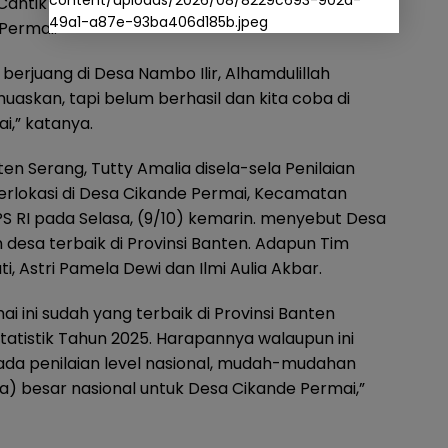
content/uploads/2026/08/8229c693-902d-
Cantik tingkat Nasional. Sedangkan untuk Tahun
49a1-a87e-93ba406d185b.jpeg
Permai.
 berjuang di Desa Nambo Ilir, Alhamdulillah
askan, tapi belum berhasil dan kita coba di
i,” katanya.
n Serang, Tutty Amalia disela-sela Penilaian
erlokasi di Desa Cikande Permai, Kecamatan
PS RI pada Selasa, (9/10) kemarin. menyebut Desa
desa terbaik di Provinsi Banten. Adapun Tim
uti, Astri Pamela Dewi dan Ilmi Aulia Akbar.
i ini sudah yang terbaik di Provinsi Banten
Statistik Tahun 2025. Harapannya walaupun ini
da penilaian level nasional, mudah-mudahan
ga) besar nasional untuk Desa Cikande Permai,”