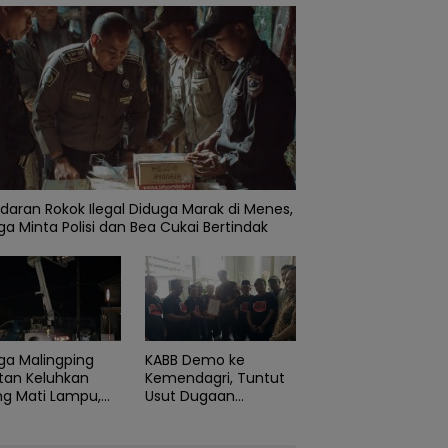
daran Rokok Ilegal Diduga Marak di Menes,
a Minta Polisi dan Bea Cukai Bertindak
ga Malingping
KABB Demo ke
tan Keluhkan
Kemendagri, Tuntut
ng Mati Lampu,
Usut Dugaan
Didesak Segera
Pelanggaran Sumpah
aiki Layanan
Jabatan Gubernur