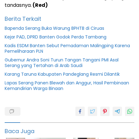
tandasnya.
(Red)
Berita Terkait
Bapenda Serang Buka Warung BPHTB di Ciruas
Kejar PAD, DPRD Banten Godok Perda Tambang
Kadis ESDM Banten Sebut Pemadaman Malingping Karena
Pemeliharaan PLN
Gubernur Andra Soni Turun Tangan Tangani PMI Asal
Serang yang Tertahan di Arab Saudi
Karang Taruna Kabupaten Pandeglang Resmi Dilantik
Lapas Serang Panen Blewah dan Anggur, Hasil Pembinaan
Kemandirian Warga Binaan
Banten
Distapang
Banten
Baca Juga
Hut
Banten