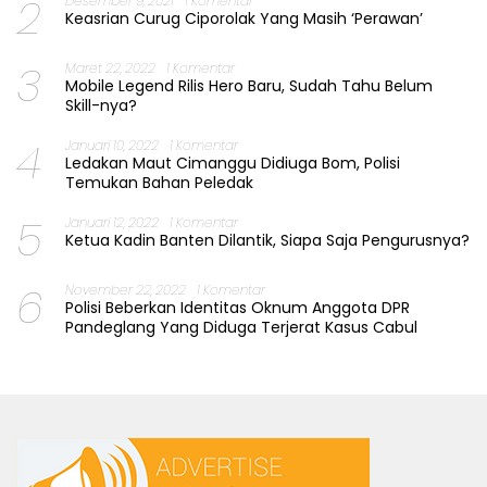
2
Desember 9, 2021
1 Komentar
Keasrian Curug Ciporolak Yang Masih ‘Perawan’
3
Maret 22, 2022
1 Komentar
Mobile Legend Rilis Hero Baru, Sudah Tahu Belum
Skill-nya?
4
Januari 10, 2022
1 Komentar
Ledakan Maut Cimanggu Didiuga Bom, Polisi
Temukan Bahan Peledak
5
Januari 12, 2022
1 Komentar
Ketua Kadin Banten Dilantik, Siapa Saja Pengurusnya?
6
November 22, 2022
1 Komentar
Polisi Beberkan Identitas Oknum Anggota DPR
Pandeglang Yang Diduga Terjerat Kasus Cabul