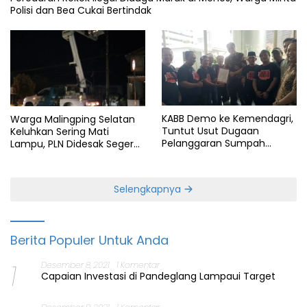
Polisi dan Bea Cukai Bertindak
KABB Demo ke Kemendagri,
Warga Malingping Selatan
Tuntut Usut Dugaan
Keluhkan Sering Mati
Pelanggaran Sumpah
Lampu, PLN Didesak Segera
Jabatan Gubernur Banten
Perbaiki Layanan
Selengkapnya
Berita Populer Untuk Anda
1
Desember 8, 2021
1 Komentar
Capaian Investasi di Pandeglang Lampaui Target