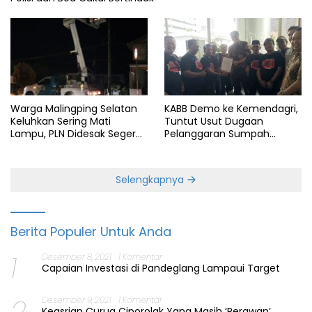
KABB Demo ke Kemendagri,
Warga Malingping Selatan
Tuntut Usut Dugaan
Keluhkan Sering Mati
Pelanggaran Sumpah
Lampu, PLN Didesak Segera
Jabatan Gubernur Banten
Perbaiki Layanan
Selengkapnya
Berita Populer Untuk Anda
1
Desember 8, 2021
1 Komentar
Capaian Investasi di Pandeglang Lampaui Target
2
Desember 9, 2021
1 Komentar
Keasrian Curug Ciporolak Yang Masih ‘Perawan’