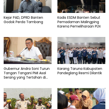
Raperda
serang
Kejar PAD, DPRD Banten
Kadis ESDM Banten Sebut
Tahun
Godok Perda Tambang
Pemadaman Malingping
Karena Pemeliharaan PLN
Gubernur Andra Soni Turun
Karang Taruna Kabupaten
Tangan Tangani PMI Asal
Pandeglang Resmi Dilantik
Serang yang Tertahan di
Arab Saudi