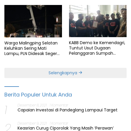
KABB Demo ke Kemendagri,
Warga Malingping Selatan
Tuntut Usut Dugaan
Keluhkan Sering Mati
Pelanggaran Sumpah
Lampu, PLN Didesak Segera
Jabatan Gubernur Banten
Perbaiki Layanan
Selengkapnya
Berita Populer Untuk Anda
1
Desember 8, 2021
1 Komentar
Capaian Investasi di Pandeglang Lampaui Target
2
Desember 9, 2021
1 Komentar
Keasrian Curug Ciporolak Yang Masih ‘Perawan’