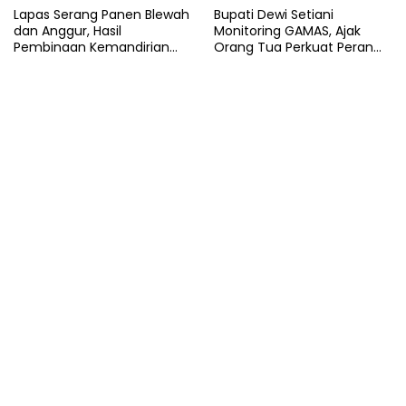
Lapas Serang Panen Blewah
Bupati Dewi Setiani
dan Anggur, Hasil
Monitoring GAMAS, Ajak
Pembinaan Kemandirian
Orang Tua Perkuat Peran
Warga Binaan
dalam Pendidikan Anak