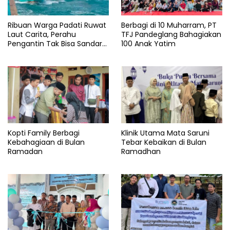
Raya
Yayasan
Ribuan Warga Padati Ruwat
Berbagi di 10 Muharram, PT
amanah
Laut Carita, Perahu
TFJ Pandeglang Bahagiakan
Takaful
Pengantin Tak Bisa Sandar
100 Anak Yatim
Akibat Pendangkalan
Kopti Family Berbagi
Klinik Utama Mata Saruni
Kebahagiaan di Bulan
Tebar Kebaikan di Bulan
Ramadan
Ramadhan