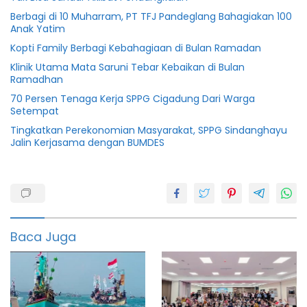
Berbagi di 10 Muharram, PT TFJ Pandeglang Bahagiakan 100
Anak Yatim
Kopti Family Berbagi Kebahagiaan di Bulan Ramadan
Klinik Utama Mata Saruni Tebar Kebaikan di Bulan
Ramadhan
70 Persen Tenaga Kerja SPPG Cigadung Dari Warga
Setempat
Tingkatkan Perekonomian Masyarakat, SPPG Sindanghayu
Jalin Kerjasama dengan BUMDES
Hmi
banten
raya
Salurkan
Al Quran
Baca Juga
STIA
Banten
STISIP
Banten