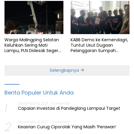
Warga Malingping Selatan
KABB Demo ke Kemendagri,
Keluhkan Sering Mati
Tuntut Usut Dugaan
Lampu, PLN Didesak Segera
Pelanggaran Sumpah
Perbaiki Layanan
Jabatan Gubernur Banten
Selengkapnya
Berita Populer Untuk Anda
1
Desember 8, 2021
1 Komentar
Capaian Investasi di Pandeglang Lampaui Target
2
Desember 9, 2021
1 Komentar
Keasrian Curug Ciporolak Yang Masih ‘Perawan’