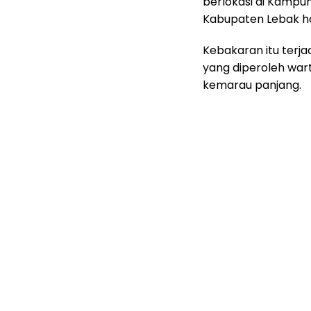
berlokasi di Kampu
Kabupaten Lebak ha
Kebakaran itu terjad
yang diperoleh war
kemarau panjang.