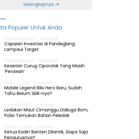
Banten
Selengkapnya
ita Populer Untuk Anda
Desember 8, 2021
1 Komentar
Capaian Investasi di Pandeglang
Lampaui Target
Desember 9, 2021
1 Komentar
Keasrian Curug Ciporolak Yang Masih
‘Perawan’
Maret 22, 2022
1 Komentar
Mobile Legend Rilis Hero Baru, Sudah
Tahu Belum Skill-nya?
Januari 10, 2022
1 Komentar
Ledakan Maut Cimanggu Didiuga Bom,
Polisi Temukan Bahan Peledak
Januari 12, 2022
1 Komentar
Ketua Kadin Banten Dilantik, Siapa Saja
Pengurusnya?