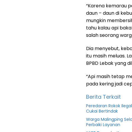
“Karena kemarau pa
daun – daun di kebu
mungkin membersihk
tahu kalau api bak
salah seorang warga
Dia menyebut, keba
itu masih meluas. L
BPBD Lebak yang di
“Api masih tetap m
pada kering jadi ce
Berita Terkait
Peredaran Rokok Ilega
Cukai Bertindak
Warga Malingping Sela
Perbaiki Layanan