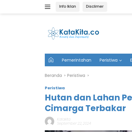
Langsung
Info Iklan
Disclimer
ke
konten
U
Pemerintahan
Peristiwa
t
a
m
Beranda
Peristiwa
a
Peristiwa
Hutan dan Lahan P
Cimarga Terbakar
Katakita
September 22, 2024