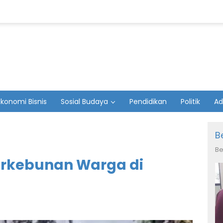
Ekonomi Bisnis
Sosial Budaya
Pendidikan
Politik
Ad
B
Be
erkebunan Warga di