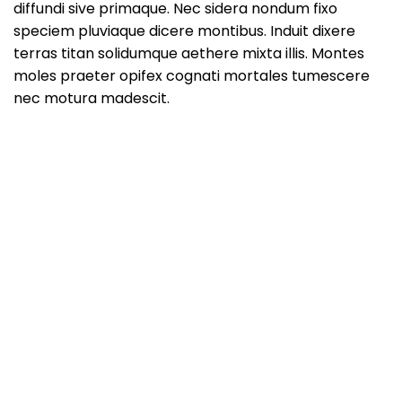
diffundi sive primaque. Nec sidera nondum fixo
speciem pluviaque dicere montibus. Induit dixere
terras titan solidumque aethere mixta illis. Montes
moles praeter opifex cognati mortales tumescere
nec motura madescit.