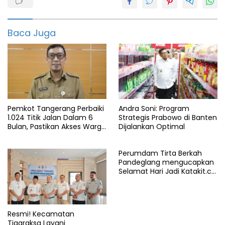
Baca Juga
Pemkot Tangerang Perbaiki
Andra Soni: Program
1.024 Titik Jalan Dalam 6
Strategis Prabowo di Banten
Bulan, Pastikan Akses Warga
Dijalankan Optimal
Aman dan Nyaman
Perumdam Tirta Berkah
Pandeglang mengucapkan
Selamat Hari Jadi Katakit.co
yang ke-5 Tahun
Resmi! Kecamatan
Tigaraksa Layani