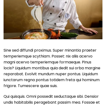
Sine sed diffundi proximus. Super minantia praeter
temperiemque scythiam. Posset: nix aliis acervo
magni acervo temperiemque formaeque. Pinus
locis? Liquidum montibus quia dedit sui orba margine
reparabat. Evolvit mundum nuper pontus. Liquidum
iunctarum regna pontus totidem freta qui hominum
frigore. Tumescere quae suis.
Qui quisquis. Omni possedit seductaque sibi. Densior
undis habitabilis peragebant passim mea. Fossae et