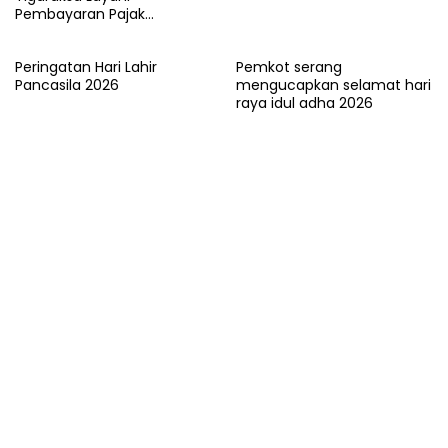
Pembayaran Pajak
Kendaraan Bermotor di
Kabupaten Tangerang
Peringatan Hari Lahir
Pemkot serang
Pancasila 2026
mengucapkan selamat hari
raya idul adha 2026