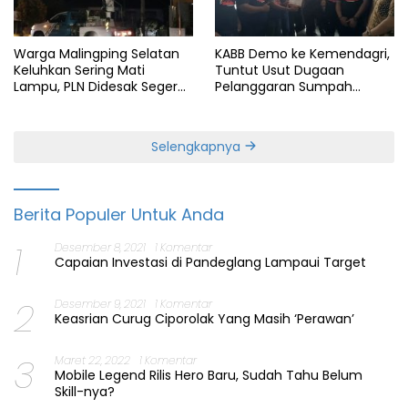
Warga Malingping Selatan
KABB Demo ke Kemendagri,
Keluhkan Sering Mati
Tuntut Usut Dugaan
Lampu, PLN Didesak Segera
Pelanggaran Sumpah
Perbaiki Layanan
Jabatan Gubernur Banten
Selengkapnya
Berita Populer Untuk Anda
1
Desember 8, 2021
1 Komentar
Capaian Investasi di Pandeglang Lampaui Target
2
Desember 9, 2021
1 Komentar
Keasrian Curug Ciporolak Yang Masih ‘Perawan’
3
Maret 22, 2022
1 Komentar
Mobile Legend Rilis Hero Baru, Sudah Tahu Belum
Skill-nya?