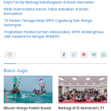
Kopti Family Berbagi Kebahagiaan di Bulan Ramadan
Klinik Utama Mata Saruni Tebar Kebaikan di Bulan
Ramadhan
70 Persen Tenaga Kerja SPPG Cigadung Dari Warga
Setempat
Tingkatkan Perekonomian Masyarakat, SPPG Sindanghayu
Jalin Kerjasama dengan BUMDES
bangun
jalan
jalan
rusak
Baca Juga
PIlkades
Pilkades
Cipeucang
Ribuan Warga Padati Ruwat
Berbagi di 10 Muharram, PT