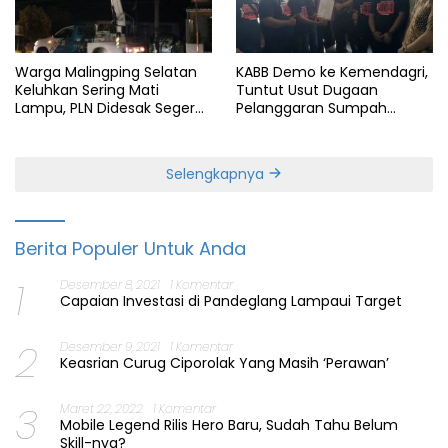
Warga Malingping Selatan
KABB Demo ke Kemendagri,
Keluhkan Sering Mati
Tuntut Usut Dugaan
Lampu, PLN Didesak Segera
Pelanggaran Sumpah
Perbaiki Layanan
Jabatan Gubernur Banten
Selengkapnya
Berita Populer Untuk Anda
1
Desember 8, 2021
1 Komentar
Capaian Investasi di Pandeglang Lampaui Target
2
Desember 9, 2021
1 Komentar
Keasrian Curug Ciporolak Yang Masih ‘Perawan’
3
Maret 22, 2022
1 Komentar
Mobile Legend Rilis Hero Baru, Sudah Tahu Belum
Skill-nya?