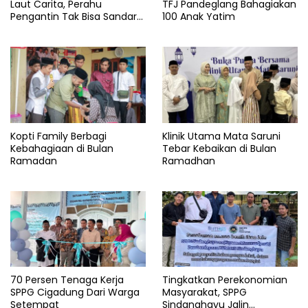
Laut Carita, Perahu
TFJ Pandeglang Bahagiakan
Pengantin Tak Bisa Sandar
100 Anak Yatim
Akibat Pendangkalan
Kopti Family Berbagi
Klinik Utama Mata Saruni
Kebahagiaan di Bulan
Tebar Kebaikan di Bulan
Ramadan
Ramadhan
70 Persen Tenaga Kerja
Tingkatkan Perekonomian
SPPG Cigadung Dari Warga
Masyarakat, SPPG
Setempat
Sindanghayu Jalin