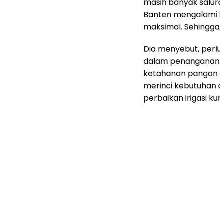
masih banyak salura
Banten mengalami k
maksimal. Sehingga, 
Dia menyebut, perl
dalam penanganan ir
ketahanan pangan d
merinci kebutuhan 
perbaikan irigasi ku