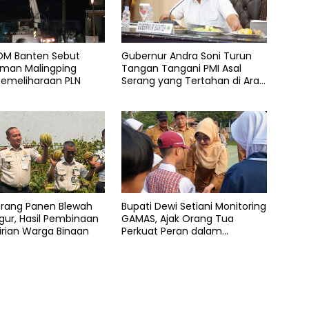
SDM Banten Sebut
Gubernur Andra Soni Turun
an Malingping
Tangan Tangani PMI Asal
Pemeliharaan PLN
Serang yang Tertahan di Arab
Saudi
erang Panen Blewah
Bupati Dewi Setiani Monitoring
ur, Hasil Pembinaan
GAMAS, Ajak Orang Tua
rian Warga Binaan
Perkuat Peran dalam
Pendidikan Anak