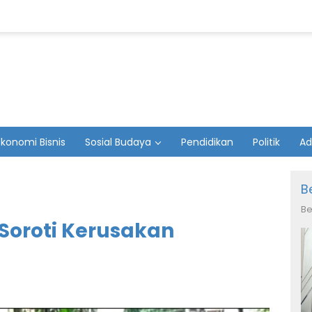
Ekonomi Bisnis
Sosial Budaya
Pendidikan
Politik
Ad
B
Be
Soroti Kerusakan