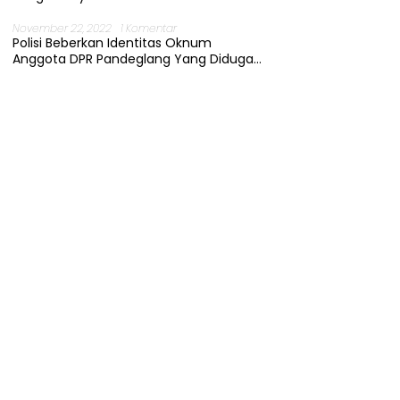
November 22, 2022
1 Komentar
Polisi Beberkan Identitas Oknum
Anggota DPR Pandeglang Yang Diduga
Terjerat Kasus Cabul