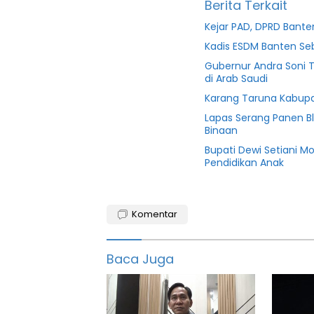
Berita Terkait
Kejar PAD, DPRD Ban
Kadis ESDM Banten S
Gubernur Andra Soni 
di Arab Saudi
Karang Taruna Kabupa
Lapas Serang Panen B
Binaan
Bupati Dewi Setiani M
Pendidikan Anak
Banten
Komentar
Dprd
fahmi
Baca Juga
hakim
Golkar
Irigasi