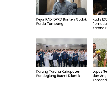
kerusakan
Partai
Kejar PAD, DPRD Banten Godok
Kadis E
golkar
Perda Tambang
Pemadam
Karena 
Karang Taruna Kabupaten
Lapas S
Pandeglang Resmi Dilantik
dan Angg
Kemandi