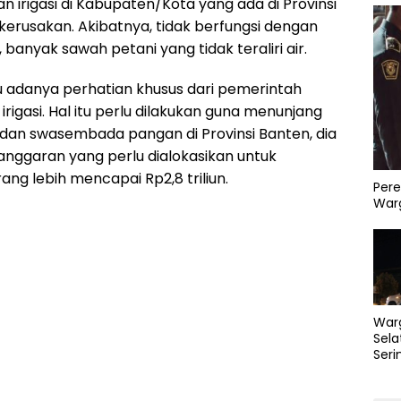
n irigasi di Kabupaten/Kota yang ada di Provinsi
erusakan. Akibatnya, tidak berfungsi dengan
banyak sawah petani yang tidak teraliri air.
u adanya perhatian khusus dari pemerintah
igasi. Hal itu perlu dilakukan guna menunjang
an swasembada pangan di Provinsi Banten, dia
anggaran yang perlu dialokasikan untuk
rang lebih mencapai Rp2,8 triliun.
Pere
Warg
War
Sela
Seri
PLN 
Perb