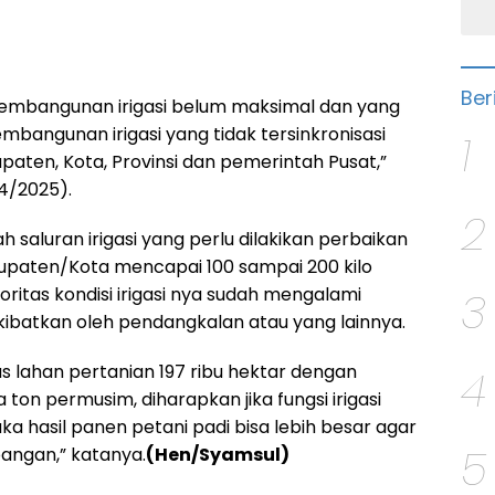
Ber
i pembangunan irigasi belum maksimal dan yang
bangunan irigasi yang tidak tersinkronisasi
1
paten, Kota, Provinsi dan pemerintah Pusat,”
4/2025).
2
h saluran irigasi yang perlu dilakikan perbaikan
upaten/Kota mencapai 100 sampai 200 kilo
ritas kondisi irigasi nya sudah mengalami
3
kibatkan oleh pendangkalan atau yang lainnya.
as lahan pertanian 197 ribu hektar dengan
4
ta ton permusim, diharapkan jika fungsi irigasi
ka hasil panen petani padi bisa lebih besar agar
5
angan,” katanya.
(Hen/Syamsul)