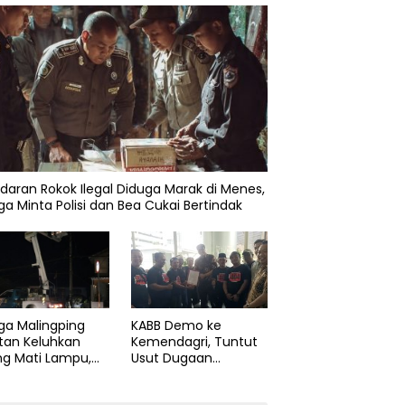
daran Rokok Ilegal Diduga Marak di Menes,
a Minta Polisi dan Bea Cukai Bertindak
KABB Demo ke
ga Malingping
Kemendagri, Tuntut
tan Keluhkan
Usut Dugaan
ng Mati Lampu,
Pelanggaran Sumpah
Didesak Segera
Jabatan Gubernur
aiki Layanan