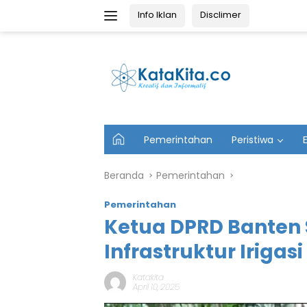
Langsung
Info Iklan
Disclimer
ke
konten
U
Pemerintahan
Peristiwa
t
a
m
Beranda
Pemerintahan
a
Pemerintahan
Ketua DPRD Banten 
Infrastruktur Irigasi
Katakita
April 10, 2025