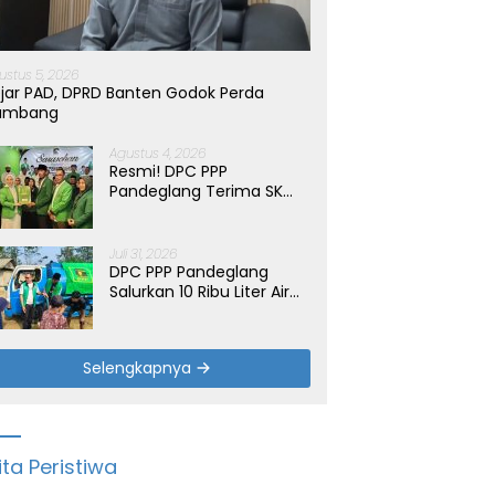
ustus 5, 2026
jar PAD, DPRD Banten Godok Perda
ambang
Agustus 4, 2026
Resmi! DPC PPP
Pandeglang Terima SK
Periode 2026-2031, Target
Dongkrak Suara
Juli 31, 2026
DPC PPP Pandeglang
Salurkan 10 Ribu Liter Air
Bersih untuk Warga
Terdampak Kemarau di
Patia
Selengkapnya
ita Peristiwa