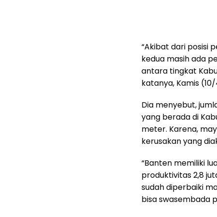
“Akibat dari posis
kedua masih ada pem
antara tingkat Kabu
katanya, Kamis (10/
Dia menyebut, jumla
yang berada di Kab
meter. Karena, mayo
kerusakan yang dia
“Banten memiliki lu
produktivitas 2,8 ju
sudah diperbaiki ma
bisa swasembada p