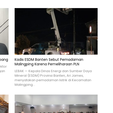
mbang
Kadis ESDM Banten Sebut Pemadaman
Malingping Karena Pemeliharaan PLN
ktor
gan
LEBAK — Kepala Dinas Energi dan Sumber Daya
Mineral (ESDM) Provinsi Banten, Ari James,
menyatakan pemadaman listrik di Kecamatan
Malingping…