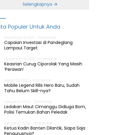
Banten
Selengkapnya
ita Populer Untuk Anda
Desember 8, 2021
1 Komentar
Capaian Investasi di Pandeglang
Lampaui Target
Desember 9, 2021
1 Komentar
Keasrian Curug Ciporolak Yang Masih
‘Perawan’
Maret 22, 2022
1 Komentar
Mobile Legend Rilis Hero Baru, Sudah
Tahu Belum Skill-nya?
Januari 10, 2022
1 Komentar
Ledakan Maut Cimanggu Didiuga Bom,
Polisi Temukan Bahan Peledak
Januari 12, 2022
1 Komentar
Ketua Kadin Banten Dilantik, Siapa Saja
Pengurusnya?