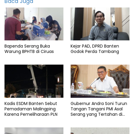
Baca Juga
Korpri
Pemerintah
Puasa
Ramadhan
Bapenda Serang Buka
Kejar PAD, DPRD Banten
serang
Warung BPHTB di Ciruas
Godok Perda Tambang
Kadis ESDM Banten Sebut
Gubernur Andra Soni Turun
Pemadaman Malingping
Tangan Tangani PMI Asal
Karena Pemeliharaan PLN
Serang yang Tertahan di
Arab Saudi