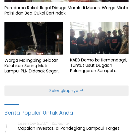
Peredaran Rokok Ilegal Diduga Marak di Menes, Warga Minta
Polisi dan Bea Cukai Bertindak
KABB Demo ke Kemendagri,
Warga Malingping Selatan
Tuntut Usut Dugaan
Keluhkan Sering Mati
Pelanggaran Sumpah
Lampu, PLN Didesak Segera
Jabatan Gubernur Banten
Perbaiki Layanan
Selengkapnya
Berita Populer Untuk Anda
1
Desember 8, 2021
1 Komentar
Capaian Investasi di Pandeglang Lampaui Target