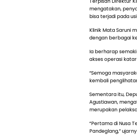
‎Terpisah Direktur 
mengatakan, penyak
bisa terjadi pada u
‎Klinik Mata Saruni
dengan berbagai ke
‎Ia berharap sema
akses operasi katar
‎“Semoga masyaraka
kembali penglihata
‎Sementara itu, Dep
Agustiawan, mengat
merupakan pelaksan
‎“Pertama di Nusa T
Pandeglang,” ujarny