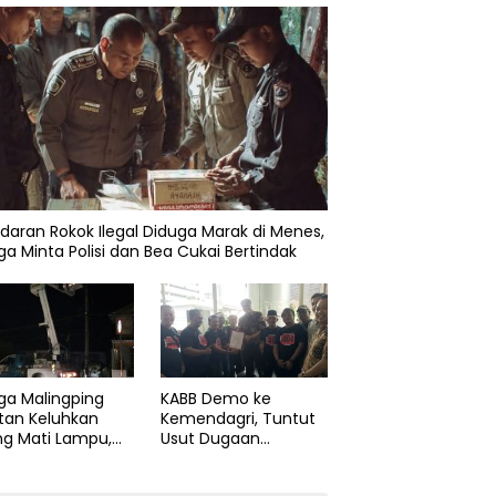
daran Rokok Ilegal Diduga Marak di Menes,
a Minta Polisi dan Bea Cukai Bertindak
ga Malingping
KABB Demo ke
tan Keluhkan
Kemendagri, Tuntut
ng Mati Lampu,
Usut Dugaan
Didesak Segera
Pelanggaran Sumpah
aiki Layanan
Jabatan Gubernur