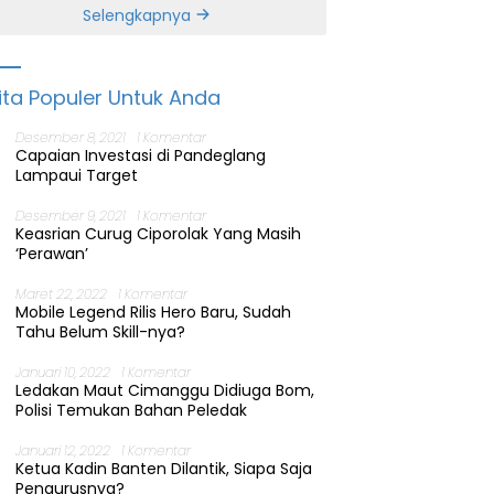
Banten
Selengkapnya
ita Populer Untuk Anda
Desember 8, 2021
1 Komentar
Capaian Investasi di Pandeglang
Lampaui Target
Desember 9, 2021
1 Komentar
Keasrian Curug Ciporolak Yang Masih
‘Perawan’
Maret 22, 2022
1 Komentar
Mobile Legend Rilis Hero Baru, Sudah
Tahu Belum Skill-nya?
Januari 10, 2022
1 Komentar
Ledakan Maut Cimanggu Didiuga Bom,
Polisi Temukan Bahan Peledak
Januari 12, 2022
1 Komentar
Ketua Kadin Banten Dilantik, Siapa Saja
Pengurusnya?