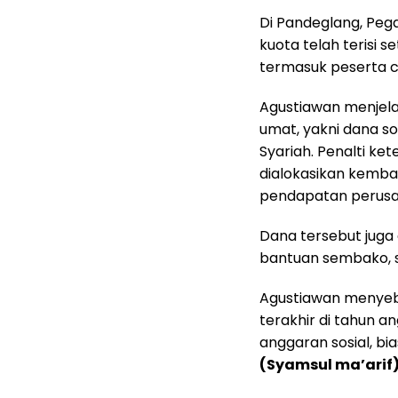
‎Di Pandeglang, Pe
kuota telah terisi s
termasuk peserta 
‎Agustiawan menjel
umat, yakni dana so
Syariah. Penalti ke
dialokasikan kembal
pendapatan perusa
‎Dana tersebut juga
bantuan sembako, s
‎Agustiawan menyeb
terakhir di tahun a
anggaran sosial, bi
(Syamsul ma’arif