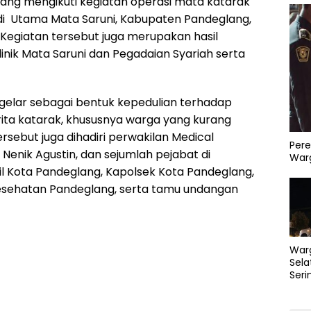
ng mengikuti kegiatan operasi mata katarak
r di Utama Mata Saruni, Kabupaten Pandeglang,
 Kegiatan tersebut juga merupakan hasil
linik Mata Saruni dan Pegadaian Syariah serta
 digelar sebagai bentuk kepedulian terhadap
ta katarak, khususnya warga yang kurang
sebut juga dihadiri perwakilan Medical
Pere
i Nenik Agustin, dan sejumlah pejabat di
Warg
l Kota Pandeglang, Kapolsek Kota Pandeglang,
esehatan Pandeglang, serta tamu undangan
War
Sela
Seri
PLN 
Perb