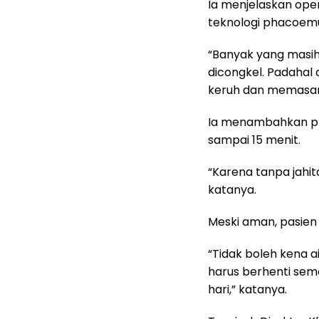
‎Ia menjelaskan ope
teknologi phacoemuls
‎“Banyak yang masi
dicongkel. Padahal
keruh dan memasang
‎Ia menambahkan p
sampai 15 menit.
‎“Karena tanpa jahita
katanya.
‎Meski aman, pasie
‎“Tidak boleh kena 
harus berhenti sem
hari,” katanya.