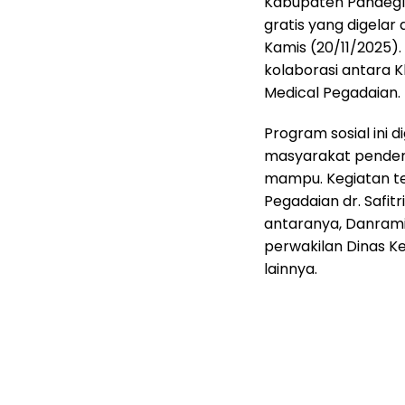
Kabupaten Pandegla
gratis yang digela
Kamis (20/11/2025).
kolaborasi antara K
Medical Pegadaian.
‎Program sosial ini
masyarakat penderi
mampu. Kegiatan ter
Pegadaian dr. Safitr
antaranya, Danrami
perwakilan Dinas K
lainnya.