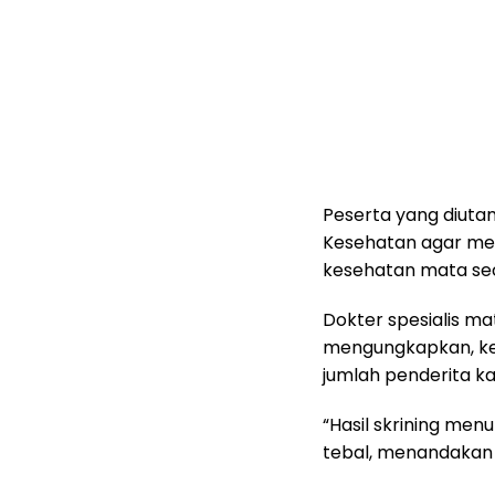
‎Peserta yang diut
Kesehatan agar me
kesehatan mata sec
‎Dokter spesialis ma
mengungkapkan, keg
jumlah penderita ka
‎“Hasil skrining me
tebal, menandakan 