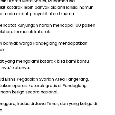
Klinik Utama Mata Saruni, Muhamad Isa
it katarak lebih banyak dialami lansia, namun
sia muda akibat penyakit atau trauma.
 mencatat kunjungan harian mencapai 100 pasien
luhan, termasuk katarak.
kin banyak warga Pandeglang mendapatkan
ak.
t yang mengalami katarak bisa kami bantu
nnya,” katanya.
uti Bisnis Pegadaian Syariah Area Tangerang,
akan operasi katarak gratis di Pandeglang
aan ketiga secara nasional.
enggara, kedua di Jawa Timur, dan yang ketiga di
a.