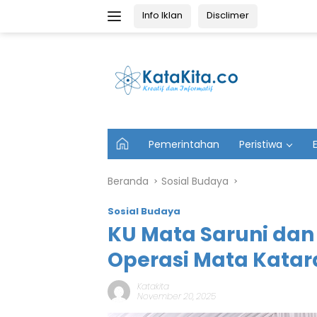
Langsung
Info Iklan
Disclimer
ke
konten
U
Pemerintahan
Peristiwa
t
a
m
Beranda
Sosial Budaya
a
Sosial Budaya
KU Mata Saruni dan
Operasi Mata Katar
Katakita
November 20, 2025