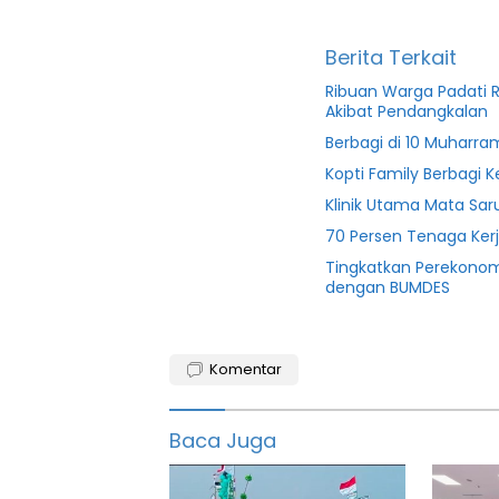
Berita Terkait
Ribuan Warga Padati R
Akibat Pendangkalan
Berbagi di 10 Muharra
Kopti Family Berbagi
Klinik Utama Mata Sar
70 Persen Tenaga Ker
Tingkatkan Perekonom
dengan BUMDES
baksos
Komentar
Banten
Klinik
Baca Juga
mata