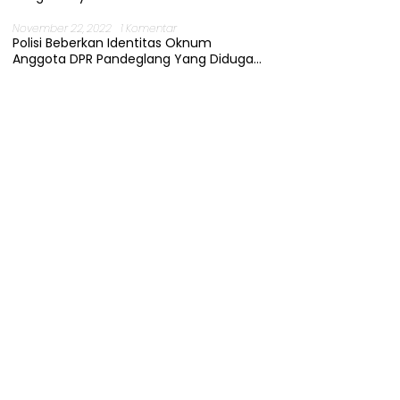
November 22, 2022
1 Komentar
Polisi Beberkan Identitas Oknum
Anggota DPR Pandeglang Yang Diduga
Terjerat Kasus Cabul